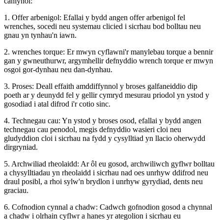
canlynol:
1. Offer arbenigol: Efallai y bydd angen offer arbenigol fel
wrenches, socedi neu systemau clicied i sicrhau bod bolltau neu
gnau yn tynhau'n iawn.
2. wrenches torque: Er mwyn cyflawni'r manylebau torque a bennir
gan y gwneuthurwr, argymhellir defnyddio wrench torque er mwyn
osgoi gor-dynhau neu dan-dynhau.
3. Proses: Deall effaith amddiffynnol y broses galfaneiddio dip
poeth ar y deunydd fel y gellir cymryd mesurau priodol yn ystod y
gosodiad i atal difrod i'r cotio sinc.
4. Technegau cau: Yn ystod y broses osod, efallai y bydd angen
technegau cau penodol, megis defnyddio wasieri cloi neu
gludyddion cloi i sicrhau na fydd y cysylltiad yn llacio oherwydd
dirgryniad.
5. Archwiliad rheolaidd: Ar ôl eu gosod, archwiliwch gyflwr bolltau
a chysylltiadau yn rheolaidd i sicrhau nad oes unrhyw ddifrod neu
draul posibl, a rhoi sylw'n brydlon i unrhyw gyrydiad, dents neu
graciau.
6. Cofnodion cynnal a chadw: Cadwch gofnodion gosod a chynnal
a chadw i olrhain cyflwr a hanes yr ategolion i sicrhau eu