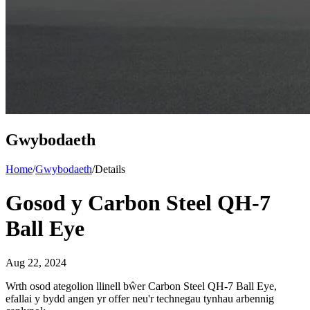
Gwybodaeth
Home
/
Gwybodaeth
/
Details
Gosod y Carbon Steel QH-7
Ball Eye
Aug 22, 2024
Wrth osod ategolion llinell bŵer Carbon Steel QH-7 Ball Eye,
efallai y bydd angen yr offer neu'r technegau tynhau arbennig