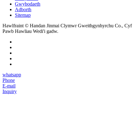
Gwybodaeth
Adborth
Sitemap
Hawlfraint © Handan Jinmai Clymwr Gweithgynhyrchu Co., Cyf
Pawb Hawliau Wedi'i gadw.
whatsapp
Phone
E-mail
Inquiry