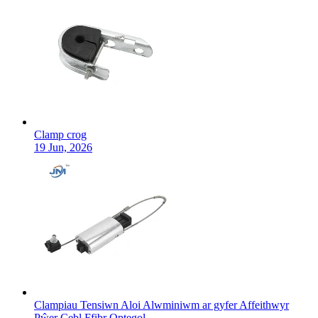
Clamp crog
19 Jun, 2026
Clampiau Tensiwn Aloi Alwminiwm ar gyfer Affeithwyr
Pŵer Cebl Ffibr Optegol