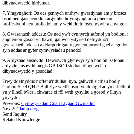
dibynadwyedd hirdymor.
7. Ymgynghori: Os oes gennych unrhyw gwestiynau am y broses
osod neu gais penodol, argymhellir ymgynghori â pherson
proffesiynol neu brofiadol am y weithdrefn osod gywir a chyngor.
8. Gwasanaeth addasu: Os nad yw'r cynnyrch safonol yn bodloni'r
anghenion gosod yn llawn, gallwch ystyried defnyddio'r
gwasanaeth addasu a ddarperir gan y gwneuthurwr i gael ategolion
sy'n addas ar gyfer cymwysiadau penodol.
9. Ardystiad ansawdd: Dewiswch glymwyr sy'n bodloni safonau
ardystio ansawdd megis GB ISO i sicrhau diogelwch a
dibynadwyedd y gosodiad.
Trwy ddefnyddio'r offer a'r dulliau hyn, gallwch sicrhau bod y
Carbon Steel QH-7 Ball Eye wedi'i osod yn ddiogel ac yn effeithiol
yn y llinell bŵer i chwarae ei rôl wrth gysylltu a gosod y llinyn
ynysydd.
Previous:
Cymwysiadau Cnau Llygad Gwniadur
Next2:
Clamp crog
Send Inquiry
Related Knowledge