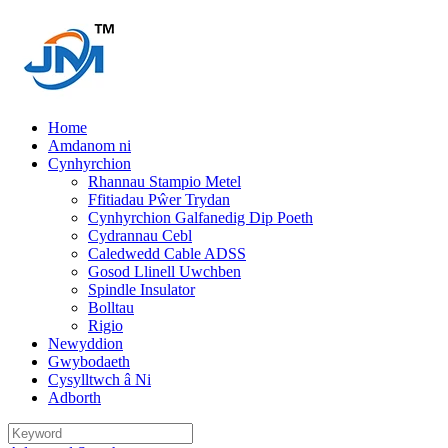
Home
Amdanom ni
Cynhyrchion
Rhannau Stampio Metel
Ffitiadau Pŵer Trydan
Cynhyrchion Galfanedig Dip Poeth
Cydrannau Cebl
Caledwedd Cable ADSS
Gosod Llinell Uwchben
Spindle Insulator
Bolltau
Rigio
Newyddion
Gwybodaeth
Cysylltwch â Ni
Adborth