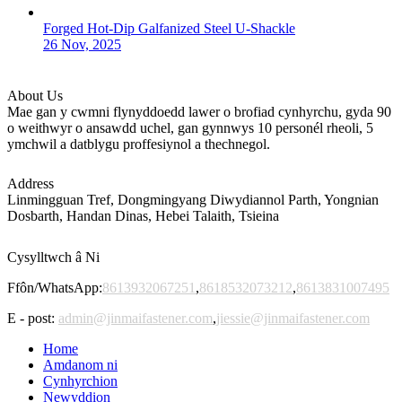
Forged Hot-Dip Galfanized Steel U-Shackle
26 Nov, 2025
About Us
Mae gan y cwmni flynyddoedd lawer o brofiad cynhyrchu, gyda 90
o weithwyr o ansawdd uchel, gan gynnwys 10 personél rheoli, 5
ymchwil a datblygu proffesiynol a thechnegol.
Address
Linmingguan Tref, Dongmingyang Diwydiannol Parth, Yongnian
Dosbarth, Handan Dinas, Hebei Talaith, Tsieina
Cysylltwch â Ni
Ffôn/WhatsApp:
8613932067251
,
8618532073212
,
8613831007495
E - post:
admin@jinmaifastener.com
,
jiessie@jinmaifastener.com
Home
Amdanom ni
Cynhyrchion
Newyddion