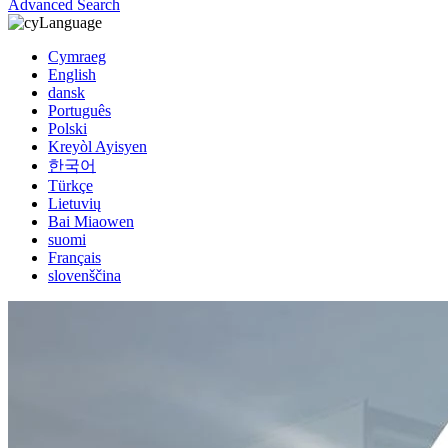
Advanced Search
Language
Cymraeg
English
dansk
Português
Polski
Kreyòl Ayisyen
한국어
Türkçe
Lietuvių
Bai Miaowen
suomi
Français
slovenščina