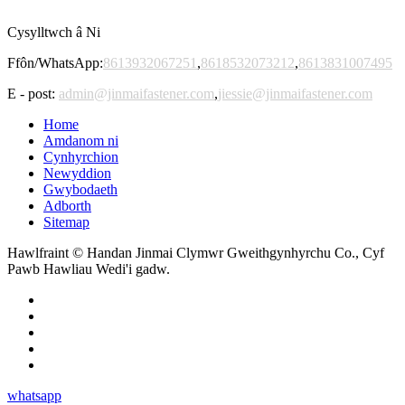
Cysylltwch â Ni
Ffôn/WhatsApp:
8613932067251
,
8618532073212
,
8613831007495
E - post:
admin@jinmaifastener.com
,
jiessie@jinmaifastener.com
Home
Amdanom ni
Cynhyrchion
Newyddion
Gwybodaeth
Adborth
Sitemap
Hawlfraint © Handan Jinmai Clymwr Gweithgynhyrchu Co., Cyf
Pawb Hawliau Wedi'i gadw.
whatsapp