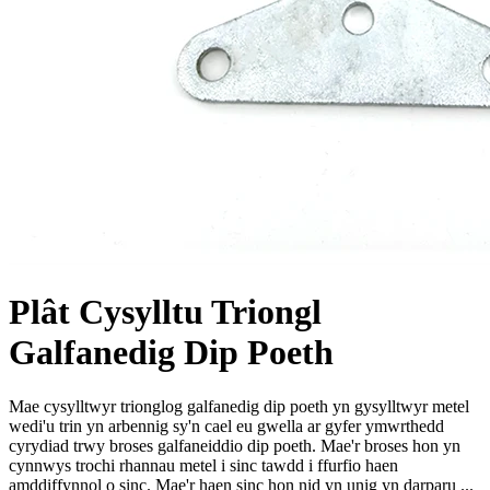
Plât Cysylltu Triongl
Galfanedig Dip Poeth
Mae cysylltwyr trionglog galfanedig dip poeth yn gysylltwyr metel
wedi'u trin yn arbennig sy'n cael eu gwella ar gyfer ymwrthedd
cyrydiad trwy broses galfaneiddio dip poeth. Mae'r broses hon yn
cynnwys trochi rhannau metel i sinc tawdd i ffurfio haen
amddiffynnol o sinc. Mae'r haen sinc hon nid yn unig yn darparu ...