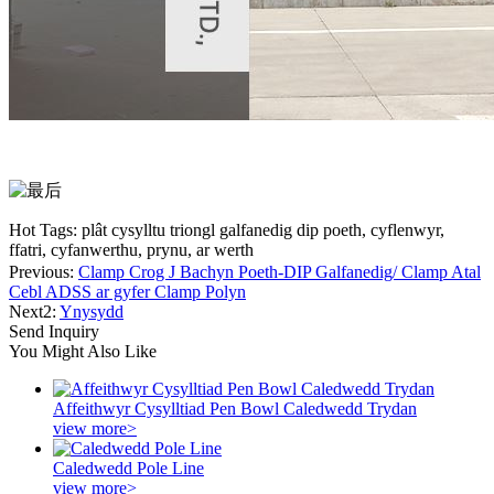
Hot Tags: plât cysylltu triongl galfanedig dip poeth, cyflenwyr,
ffatri, cyfanwerthu, prynu, ar werth
Previous:
Clamp Crog J Bachyn Poeth-DIP Galfanedig/ Clamp Atal
Cebl ADSS ar gyfer Clamp Polyn
Next2:
Ynysydd
Send Inquiry
You Might Also Like
Affeithwyr Cysylltiad Pen Bowl Caledwedd Trydan
view more>
Caledwedd Pole Line
view more>