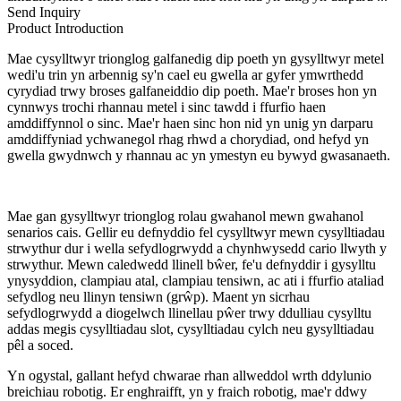
Send Inquiry
Product Introduction
Mae cysylltwyr trionglog galfanedig dip poeth yn gysylltwyr metel
wedi'u trin yn arbennig sy'n cael eu gwella ar gyfer ymwrthedd
cyrydiad trwy broses galfaneiddio dip poeth. Mae'r broses hon yn
cynnwys trochi rhannau metel i sinc tawdd i ffurfio haen
amddiffynnol o sinc. Mae'r haen sinc hon nid yn unig yn darparu
amddiffyniad ychwanegol rhag rhwd a chorydiad, ond hefyd yn
gwella gwydnwch y rhannau ac yn ymestyn eu bywyd gwasanaeth.
Mae gan gysylltwyr trionglog rolau gwahanol mewn gwahanol
senarios cais. Gellir eu defnyddio fel cysylltwyr mewn cysylltiadau
strwythur dur i wella sefydlogrwydd a chynhwysedd cario llwyth y
strwythur. Mewn caledwedd llinell bŵer, fe'u defnyddir i gysylltu
ynysyddion, clampiau atal, clampiau tensiwn, ac ati i ffurfio ataliad
sefydlog neu llinyn tensiwn (grŵp). Maent yn sicrhau
sefydlogrwydd a diogelwch llinellau pŵer trwy ddulliau cysylltu
addas megis cysylltiadau slot, cysylltiadau cylch neu gysylltiadau
pêl a soced.
Yn ogystal, gallant hefyd chwarae rhan allweddol wrth ddylunio
breichiau robotig. Er enghraifft, yn y fraich robotig, mae'r ddwy