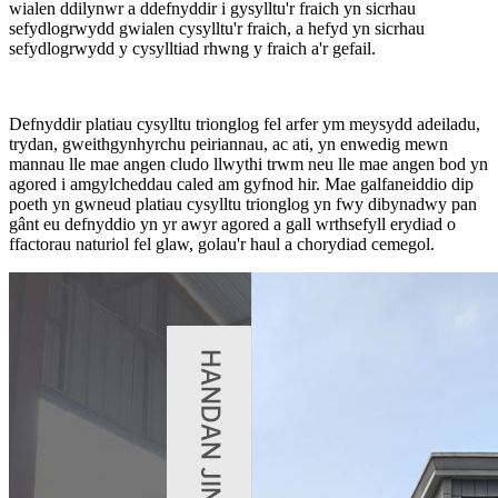
wialen ddilynwr a ddefnyddir i gysylltu'r fraich yn sicrhau
sefydlogrwydd gwialen cysylltu'r fraich, a hefyd yn sicrhau
sefydlogrwydd y cysylltiad rhwng y fraich a'r gefail.
Defnyddir platiau cysylltu trionglog fel arfer ym meysydd adeiladu,
trydan, gweithgynhyrchu peiriannau, ac ati, yn enwedig mewn
mannau lle mae angen cludo llwythi trwm neu lle mae angen bod yn
agored i amgylcheddau caled am gyfnod hir. Mae galfaneiddio dip
poeth yn gwneud platiau cysylltu trionglog yn fwy dibynadwy pan
gânt eu defnyddio yn yr awyr agored a gall wrthsefyll erydiad o
ffactorau naturiol fel glaw, golau'r haul a chorydiad cemegol.