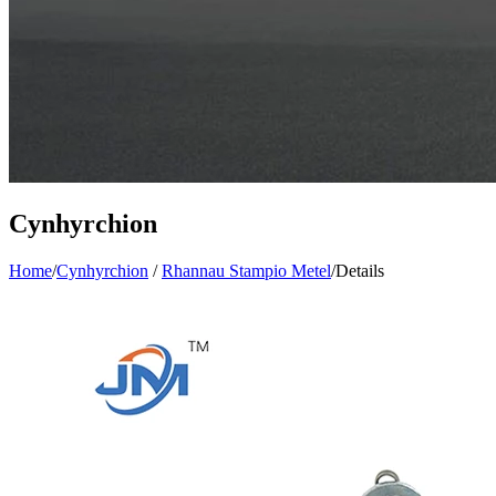
Cynhyrchion
Home
/
Cynhyrchion
/
Rhannau Stampio Metel
/
Details