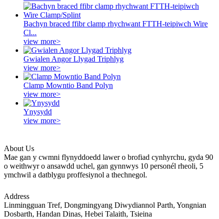
Bachyn braced ffibr clamp rhychwant FTTH-teipiwch Wire
Cl...
view more>
Gwialen Angor Llygad Triphlyg
view more>
Clamp Mowntio Band Polyn
view more>
Ynysydd
view more>
About Us
Mae gan y cwmni flynyddoedd lawer o brofiad cynhyrchu, gyda 90
o weithwyr o ansawdd uchel, gan gynnwys 10 personél rheoli, 5
ymchwil a datblygu proffesiynol a thechnegol.
Address
Linmingguan Tref, Dongmingyang Diwydiannol Parth, Yongnian
Dosbarth, Handan Dinas, Hebei Talaith, Tsieina