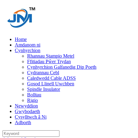
Home
Amdanom ni
Cynhyrchion
Rhannau Stampio Metel
Ffitiadau Pŵer Trydan
Cynhyrchion Galfanedig Dip Poeth
Cydrannau Cebl
Caledwedd Cable ADSS
Gosod Llinell Uwchben
Spindle Insulator
Bolltau
Rigio
Newyddion
Gwybodaeth
Cysylltwch â Ni
Adborth