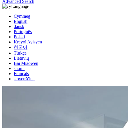
Advanced Search
Language
Cymraeg
English
dansk
Português
Polski
Kreyòl Ayisyen
한국어
Türkçe
Lietuvių
Bai Miaowen
suomi
Français
slovenščina