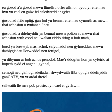
eu gosod a'u gosod mewn llinellau offer allanol, bydd yr elfennau
hyn yn cael eu galw fel caledwedd ar gyfer
gosodiad ffibr optig, gan fod yn bennaf elfennau cymorth ac mewn
rhai achosion o tyniant a / neu
gosodiad, a ddefnyddir yn bennaf mewn polion ac mewn rhai
achosion wrth osod neu waliau eiddo tiriog o bob math,
boed yn breswyl, masnachol, sefydliadol neu gyhoeddus, mewn
datblygiadau llorweddol neu fertigol,
yn dibynnu ar bob achos penodol. Mae’r ddogfen hon yn cyfeirio at
bopeth sydd ei angen i gynnal,
cefnogi neu gefnogi adeiladu'r rhwydwaith ffibr optig a ddefnyddir
ganCATV, yn yr ardal drefol
seilwaith lle mae pob prosiect yn cael ei gyflawni.