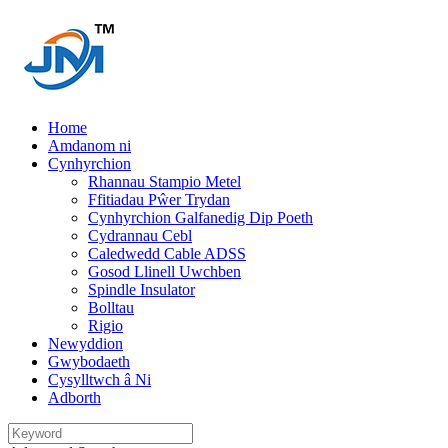
Home
Amdanom ni
Cynhyrchion
Rhannau Stampio Metel
Ffitiadau Pŵer Trydan
Cynhyrchion Galfanedig Dip Poeth
Cydrannau Cebl
Caledwedd Cable ADSS
Gosod Llinell Uwchben
Spindle Insulator
Bolltau
Rigio
Newyddion
Gwybodaeth
Cysylltwch â Ni
Adborth