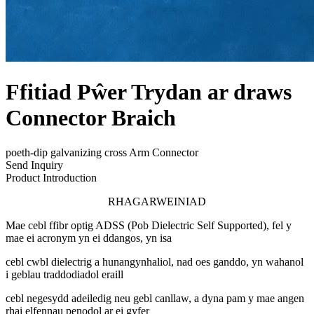
Ffitiad Pŵer Trydan ar draws
Connector Braich
poeth-dip galvanizing cross Arm Connector
Send Inquiry
Product Introduction
RHAGARWEINIAD
Mae cebl ffibr optig ADSS (Pob Dielectric Self Supported), fel y
mae ei acronym yn ei ddangos, yn isa
cebl cwbl dielectrig a hunangynhaliol, nad oes ganddo, yn wahanol
i geblau traddodiadol eraill
cebl negesydd adeiledig neu gebl canllaw, a dyna pam y mae angen
rhai elfennau penodol ar ei gyfer