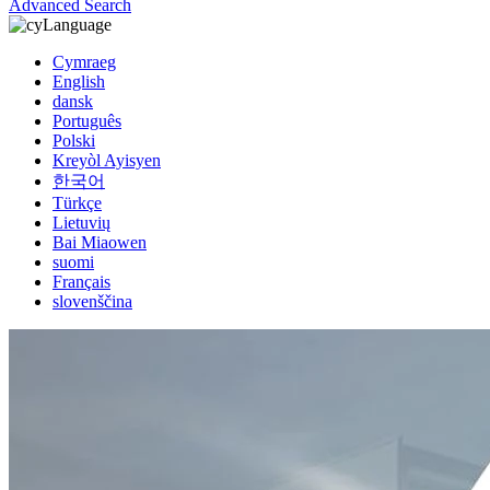
Advanced Search
Language
Cymraeg
English
dansk
Português
Polski
Kreyòl Ayisyen
한국어
Türkçe
Lietuvių
Bai Miaowen
suomi
Français
slovenščina