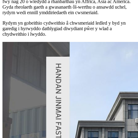
fwy nag 20 o wledydd a rhanbarthau yn Affrica, Asia ac America.
Gyda rheolaeth gaeth a gwasanaeth ôl-werthu o ansawdd uchel,
rydym wedi ennill ymddiriedaeth ein cwsmeriaid.
Rydym yn gobeithio cydweithio â chwsmeriaid ledled y byd yn
garedig i hyrwyddo datblygiad diwydiant pŵer y wlad a
chydweithio i lwyddo.