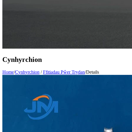
Cynhyrchion
Home
/
Cynhyrchion
/
Ffitiadau Pŵer Trydan
/
Details