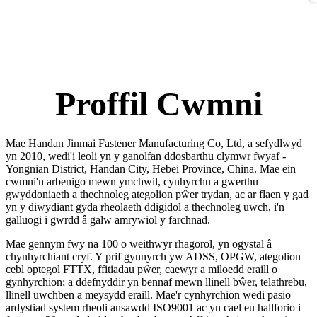
Proffil Cwmni
Mae Handan Jinmai Fastener Manufacturing Co, Ltd, a sefydlwyd
yn 2010, wedi'i leoli yn y ganolfan ddosbarthu clymwr fwyaf -
Yongnian District, Handan City, Hebei Province, China. Mae ein
cwmni'n arbenigo mewn ymchwil, cynhyrchu a gwerthu
gwyddoniaeth a thechnoleg ategolion pŵer trydan, ac ar flaen y gad
yn y diwydiant gyda rheolaeth ddigidol a thechnoleg uwch, i'n
galluogi i gwrdd â galw amrywiol y farchnad.
Mae gennym fwy na 100 o weithwyr rhagorol, yn ogystal â
chynhyrchiant cryf. Y prif gynnyrch yw ADSS, OPGW, ategolion
cebl optegol FTTX, ffitiadau pŵer, caewyr a miloedd eraill o
gynhyrchion; a ddefnyddir yn bennaf mewn llinell bŵer, telathrebu,
llinell uwchben a meysydd eraill. Mae'r cynhyrchion wedi pasio
ardystiad system rheoli ansawdd ISO9001 ac yn cael eu hallforio i