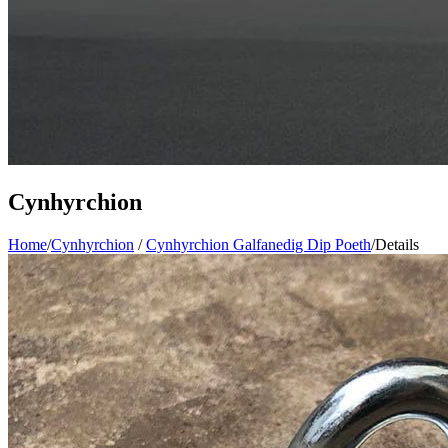
Cynhyrchion
Home
/
Cynhyrchion
/
Cynhyrchion Galfanedig Dip Poeth
/
Details