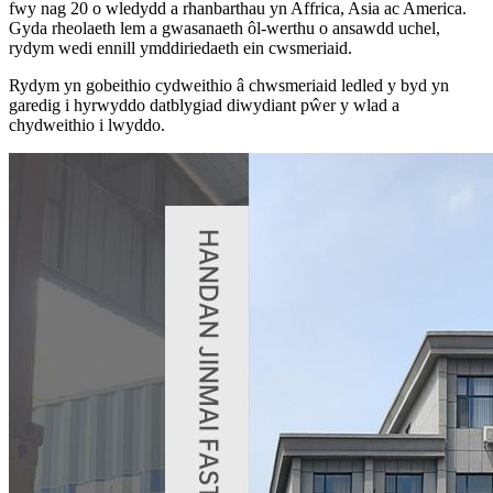
fwy nag 20 o wledydd a rhanbarthau yn Affrica, Asia ac America.
Gyda rheolaeth lem a gwasanaeth ôl-werthu o ansawdd uchel,
rydym wedi ennill ymddiriedaeth ein cwsmeriaid.
Rydym yn gobeithio cydweithio â chwsmeriaid ledled y byd yn
garedig i hyrwyddo datblygiad diwydiant pŵer y wlad a
chydweithio i lwyddo.