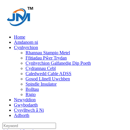
Home
Amdanom ni
Cynhyrchion
Rhannau Stampio Metel
Ffitiadau Pŵer Trydan
Cynhyrchion Galfanedig Dip Poeth
Cydrannau Cebl
Caledwedd Cable ADSS
Gosod Llinell Uwchben
Spindle Insulator
Bolltau
Rigio
Newyddion
Gwybodaeth
Cysylltwch â Ni
Adborth