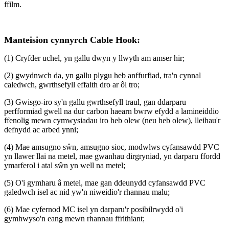
ffilm.
Manteision cynnyrch Cable Hook:
(1) Cryfder uchel, yn gallu dwyn y llwyth am amser hir;
(2) gwydnwch da, yn gallu plygu heb anffurfiad, tra'n cynnal
caledwch, gwrthsefyll effaith dro ar ôl tro;
(3) Gwisgo-iro sy'n gallu gwrthsefyll traul, gan ddarparu
perfformiad gwell na dur carbon haearn bwrw efydd a lamineiddio
ffenolig mewn cymwysiadau iro heb olew (neu heb olew), lleihau'r
defnydd ac arbed ynni;
(4) Mae amsugno sŵn, amsugno sioc, modwlws cyfansawdd PVC
yn llawer llai na metel, mae gwanhau dirgryniad, yn darparu ffordd
ymarferol i atal sŵn yn well na metel;
(5) O'i gymharu â metel, mae gan ddeunydd cyfansawdd PVC
galedwch isel ac nid yw'n niweidio'r rhannau malu;
(6) Mae cyfernod MC isel yn darparu'r posibilrwydd o'i
gymhwyso'n eang mewn rhannau ffrithiant;