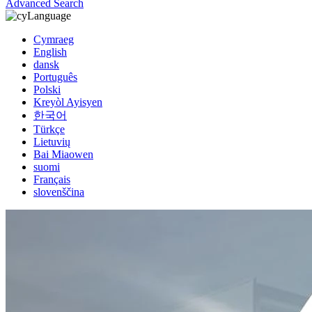
Advanced Search
Language
Cymraeg
English
dansk
Português
Polski
Kreyòl Ayisyen
한국어
Türkçe
Lietuvių
Bai Miaowen
suomi
Français
slovenščina