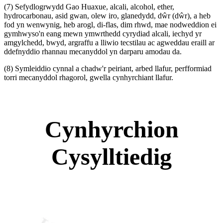
(7) Sefydlogrwydd Gao Huaxue, alcali, alcohol, ether,
hydrocarbonau, asid gwan, olew iro, glanedydd, dŵr (dŵr), a heb
fod yn wenwynig, heb arogl, di-flas, dim rhwd, mae nodweddion ei
gymhwyso'n eang mewn ymwrthedd cyrydiad alcali, iechyd yr
amgylchedd, bwyd, argraffu a lliwio tecstilau ac agweddau eraill ar
ddefnyddio rhannau mecanyddol yn darparu amodau da.
(8) Symleiddio cynnal a chadw'r peiriant, arbed llafur, perfformiad
torri mecanyddol rhagorol, gwella cynhyrchiant llafur.
Cynhyrchion
Cysylltiedig