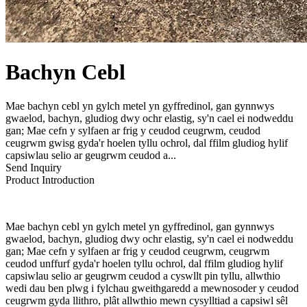
Bachyn Cebl
Mae bachyn cebl yn gylch metel yn gyffredinol, gan gynnwys
gwaelod, bachyn, gludiog dwy ochr elastig, sy'n cael ei nodweddu
gan; Mae cefn y sylfaen ar frig y ceudod ceugrwm, ceudod
ceugrwm gwisg gyda'r hoelen tyllu ochrol, dal ffilm gludiog hylif
capsiwlau selio ar geugrwm ceudod a...
Send Inquiry
Product Introduction
Mae bachyn cebl yn gylch metel yn gyffredinol, gan gynnwys
gwaelod, bachyn, gludiog dwy ochr elastig, sy'n cael ei nodweddu
gan; Mae cefn y sylfaen ar frig y ceudod ceugrwm, ceugrwm
ceudod unffurf gyda'r hoelen tyllu ochrol, dal ffilm gludiog hylif
capsiwlau selio ar geugrwm ceudod a cyswllt pin tyllu, allwthio
wedi dau ben plwg i fylchau gweithgaredd a mewnosoder y ceudod
ceugrwm gyda llithro, plât allwthio mewn cysylltiad a capsiwl sêl