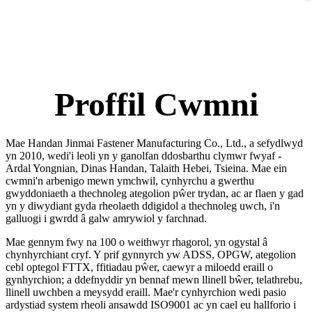
Proffil Cwmni
Mae Handan Jinmai Fastener Manufacturing Co., Ltd., a sefydlwyd
yn 2010, wedi'i leoli yn y ganolfan ddosbarthu clymwr fwyaf -
Ardal Yongnian, Dinas Handan, Talaith Hebei, Tsieina. Mae ein
cwmni'n arbenigo mewn ymchwil, cynhyrchu a gwerthu
gwyddoniaeth a thechnoleg ategolion pŵer trydan, ac ar flaen y gad
yn y diwydiant gyda rheolaeth ddigidol a thechnoleg uwch, i'n
galluogi i gwrdd â galw amrywiol y farchnad.
Mae gennym fwy na 100 o weithwyr rhagorol, yn ogystal â
chynhyrchiant cryf. Y prif gynnyrch yw ADSS, OPGW, ategolion
cebl optegol FTTX, ffitiadau pŵer, caewyr a miloedd eraill o
gynhyrchion; a ddefnyddir yn bennaf mewn llinell bŵer, telathrebu,
llinell uwchben a meysydd eraill. Mae'r cynhyrchion wedi pasio
ardystiad system rheoli ansawdd ISO9001 ac yn cael eu hallforio i