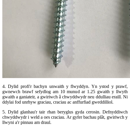
4. Dylid profi'r bachyn unwaith y flwyddyn. Yn ystod y prawf,
gwnewch brawf sefydlog am 10 munud ar 1.25 gwaith y llwyth
gwaith a ganiateir, a gwiriwch â chwyddwydr neu ddulliau eraill. Ni
ddylai fod unrhyw graciau, craciau ac anffurfiad gweddilliol.
5. Dylid glanhau'r tair rhan beryglus gyda cerosin. Defnyddiwch
chwyddwydr i weld a oes craciau. Ar gyfer bachau plât, gwiriwch y
llwyni a'r pinnau am draul.