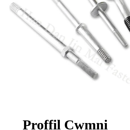
Proffil Cwmni