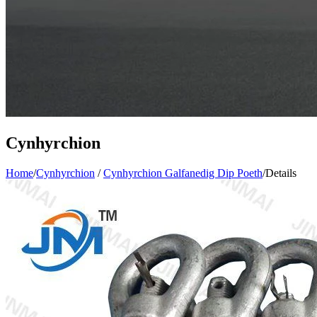
Cynhyrchion
Home
/
Cynhyrchion
/
Cynhyrchion Galfanedig Dip Poeth
/
Details