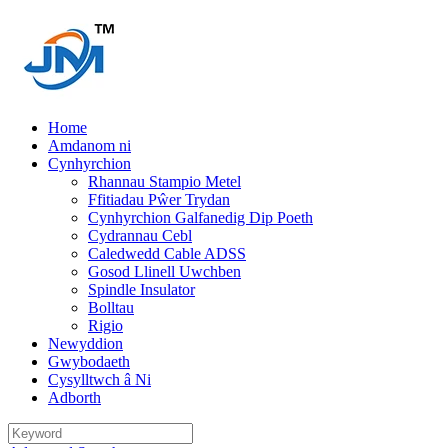
Home
Amdanom ni
Cynhyrchion
Rhannau Stampio Metel
Ffitiadau Pŵer Trydan
Cynhyrchion Galfanedig Dip Poeth
Cydrannau Cebl
Caledwedd Cable ADSS
Gosod Llinell Uwchben
Spindle Insulator
Bolltau
Rigio
Newyddion
Gwybodaeth
Cysylltwch â Ni
Adborth