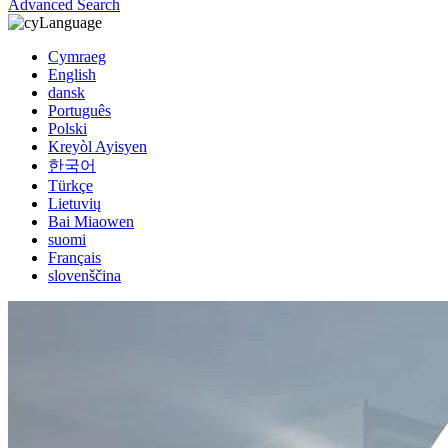
Advanced Search
Language
Cymraeg
English
dansk
Português
Polski
Kreyòl Ayisyen
한국어
Türkçe
Lietuvių
Bai Miaowen
suomi
Français
slovenščina