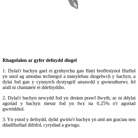
Rhagofalon ar gyfer defnydd diogel
1. Dylai'r bachyn gael ei gynhyrchu gan ffatri broffesiynol ffurfiol
yn unol ag amodau technegol a manylebau diogelwch y bachyn, a
dylai fod gan y cynnyrch dystysgrif ansawdd y gwneuthurwr, fel
arall ni chaniateir ei ddefnyddio.
2. Dylai'r bachyn newydd fod yn destun prawf llwyth, ac ni ddylai
agoriad y bachyn mesur fod yn fwy na 0.25% o'r agoriad
gwreiddiol.
3. Yn ystod y defnydd, dylid gwirio'r bachyn yn aml am graciau neu
ddadffurfiad difrifol, cyrydiad a gwisgo.