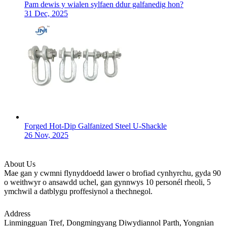
Pam dewis y wialen sylfaen ddur galfanedig hon?
31 Dec, 2025
Forged Hot-Dip Galfanized Steel U-Shackle
26 Nov, 2025
About Us
Mae gan y cwmni flynyddoedd lawer o brofiad cynhyrchu, gyda 90
o weithwyr o ansawdd uchel, gan gynnwys 10 personél rheoli, 5
ymchwil a datblygu proffesiynol a thechnegol.
Address
Linmingguan Tref, Dongmingyang Diwydiannol Parth, Yongnian