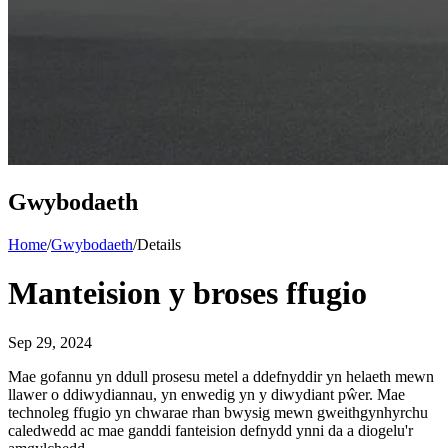
Gwybodaeth
Home
/
Gwybodaeth
/
Details
Manteision y broses ffugio
Sep 29, 2024
Mae gofannu yn ddull prosesu metel a ddefnyddir yn helaeth mewn
llawer o ddiwydiannau, yn enwedig yn y diwydiant pŵer. Mae
technoleg ffugio yn chwarae rhan bwysig mewn gweithgynhyrchu
caledwedd ac mae ganddi fanteision defnydd ynni da a diogelu'r