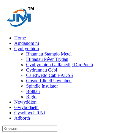
Home
Amdanom ni
Cynhyrchion
Rhannau Stampio Metel
Ffitiadau Pŵer Trydan
Cynhyrchion Galfanedig Dip Poeth
Cydrannau Cebl
Caledwedd Cable ADSS
Gosod Llinell Uwchben
Spindle Insulator
Bolltau
Rigio
Newyddion
Gwybodaeth
Cysylltwch â Ni
Adborth