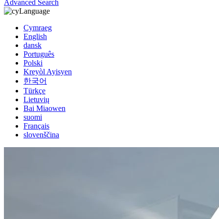
Advanced Search
Language
Cymraeg
English
dansk
Português
Polski
Kreyòl Ayisyen
한국어
Türkçe
Lietuvių
Bai Miaowen
suomi
Français
slovenščina