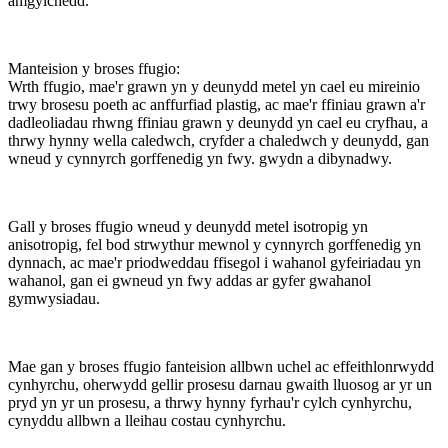
amgylchedd.
Manteision y broses ffugio:
Wrth ffugio, mae'r grawn yn y deunydd metel yn cael eu mireinio
trwy brosesu poeth ac anffurfiad plastig, ac mae'r ffiniau grawn a'r
dadleoliadau rhwng ffiniau grawn y deunydd yn cael eu cryfhau, a
thrwy hynny wella caledwch, cryfder a chaledwch y deunydd, gan
wneud y cynnyrch gorffenedig yn fwy. gwydn a dibynadwy.
Gall y broses ffugio wneud y deunydd metel isotropig yn
anisotropig, fel bod strwythur mewnol y cynnyrch gorffenedig yn
dynnach, ac mae'r priodweddau ffisegol i wahanol gyfeiriadau yn
wahanol, gan ei gwneud yn fwy addas ar gyfer gwahanol
gymwysiadau.
Mae gan y broses ffugio fanteision allbwn uchel ac effeithlonrwydd
cynhyrchu, oherwydd gellir prosesu darnau gwaith lluosog ar yr un
pryd yn yr un prosesu, a thrwy hynny fyrhau'r cylch cynhyrchu,
cynyddu allbwn a lleihau costau cynhyrchu.