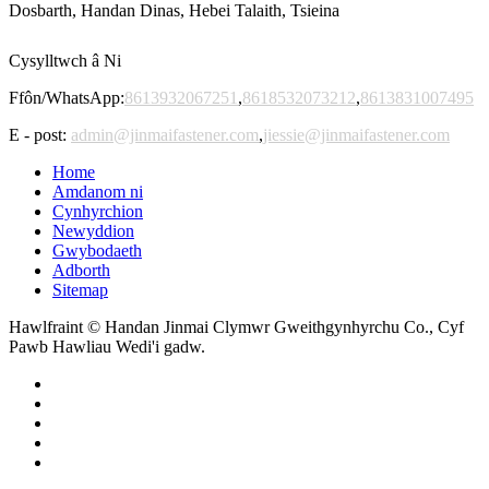
Dosbarth, Handan Dinas, Hebei Talaith, Tsieina
Cysylltwch â Ni
Ffôn/WhatsApp:
8613932067251
,
8618532073212
,
8613831007495
E - post:
admin@jinmaifastener.com
,
jiessie@jinmaifastener.com
Home
Amdanom ni
Cynhyrchion
Newyddion
Gwybodaeth
Adborth
Sitemap
Hawlfraint © Handan Jinmai Clymwr Gweithgynhyrchu Co., Cyf
Pawb Hawliau Wedi'i gadw.