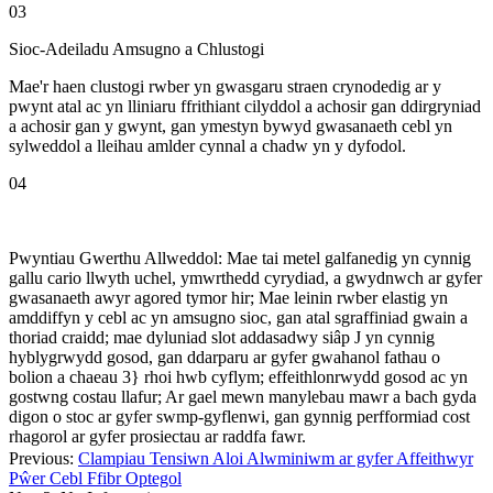
03
Sioc-Adeiladu Amsugno a Chlustogi
Mae'r haen clustogi rwber yn gwasgaru straen crynodedig ar y
pwynt atal ac yn lliniaru ffrithiant cilyddol a achosir gan ddirgryniad
a achosir gan y gwynt, gan ymestyn bywyd gwasanaeth cebl yn
sylweddol a lleihau amlder cynnal a chadw yn y dyfodol.
04
Pwyntiau Gwerthu Allweddol: Mae tai metel galfanedig yn cynnig
gallu cario llwyth uchel, ymwrthedd cyrydiad, a gwydnwch ar gyfer
gwasanaeth awyr agored tymor hir; Mae leinin rwber elastig yn
amddiffyn y cebl ac yn amsugno sioc, gan atal sgraffiniad gwain a
thoriad craidd; mae dyluniad slot addasadwy siâp J yn cynnig
hyblygrwydd gosod, gan ddarparu ar gyfer gwahanol fathau o
bolion a chaeau 3} rhoi hwb cyflym; effeithlonrwydd gosod ac yn
gostwng costau llafur; Ar gael mewn manylebau mawr a bach gyda
digon o stoc ar gyfer swmp-gyflenwi, gan gynnig perfformiad cost
rhagorol ar gyfer prosiectau ar raddfa fawr.
Previous:
Clampiau Tensiwn Aloi Alwminiwm ar gyfer Affeithwyr
Pŵer Cebl Ffibr Optegol