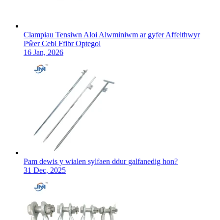
Clampiau Tensiwn Aloi Alwminiwm ar gyfer Affeithwyr
Pŵer Cebl Ffibr Optegol
16 Jan, 2026
Pam dewis y wialen sylfaen ddur galfanedig hon?
31 Dec, 2025