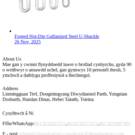
Forged Hot-Dip Galfanized Steel U-Shackle
26 Nov, 2025
About Us
Mae gan y cwmni flynyddoedd lawer o brofiad cynhyrchu, gyda 90
o weithwyr o ansawdd uchel, gan gynnwys 10 personél rheoli, 5
ymchwil a datblygu proffesiynol a thechnegol.
Address
Linmingguan Tref, Dongmingyang Diwydiannol Parth, Yongnian
Dosbarth, Handan Dinas, Hebei Talaith, Tsieina
Cysylltwch â Ni
Ffôn/WhatsApp:
8613932067251
,
8618532073212
,
8613831007495
E - post:
admin@jinmaifastener.com
,
jiessie@jinmaifastener.com