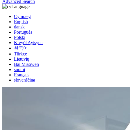
Advanced Search
Language
Cymraeg
English
dansk
Português
Polski
Kreyòl Ayisyen
한국어
Türkçe
Lietuvių
Bai Miaowen
suomi
Français
slovenščina