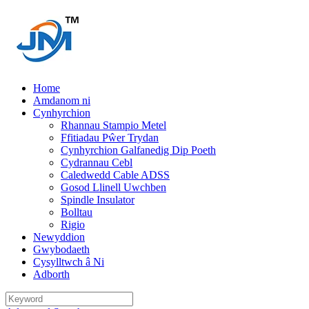
Home
Amdanom ni
Cynhyrchion
Rhannau Stampio Metel
Ffitiadau Pŵer Trydan
Cynhyrchion Galfanedig Dip Poeth
Cydrannau Cebl
Caledwedd Cable ADSS
Gosod Llinell Uwchben
Spindle Insulator
Bolltau
Rigio
Newyddion
Gwybodaeth
Cysylltwch â Ni
Adborth