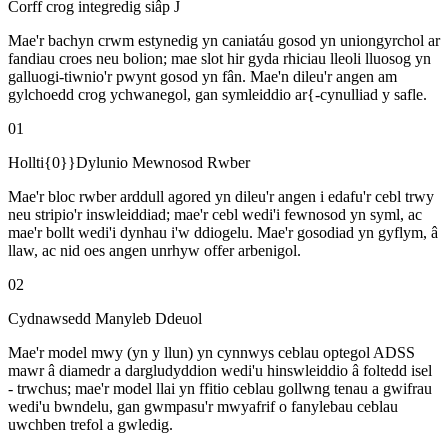
Corff crog integredig siâp J
Mae'r bachyn crwm estynedig yn caniatáu gosod yn uniongyrchol ar
fandiau croes neu bolion; mae slot hir gyda rhiciau lleoli lluosog yn
galluogi-tiwnio'r pwynt gosod yn fân. Mae'n dileu'r angen am
gylchoedd crog ychwanegol, gan symleiddio ar{-cynulliad y safle.
01
Hollti{0}}Dylunio Mewnosod Rwber
Mae'r bloc rwber arddull agored yn dileu'r angen i edafu'r cebl trwy
neu stripio'r inswleiddiad; mae'r cebl wedi'i fewnosod yn syml, ac
mae'r bollt wedi'i dynhau i'w ddiogelu. Mae'r gosodiad yn gyflym, â
llaw, ac nid oes angen unrhyw offer arbenigol.
02
Cydnawsedd Manyleb Ddeuol
Mae'r model mwy (yn y llun) yn cynnwys ceblau optegol ADSS
mawr â diamedr a dargludyddion wedi'u hinswleiddio â foltedd isel
- trwchus; mae'r model llai yn ffitio ceblau gollwng tenau a gwifrau
wedi'u bwndelu, gan gwmpasu'r mwyafrif o fanylebau ceblau
uwchben trefol a gwledig.