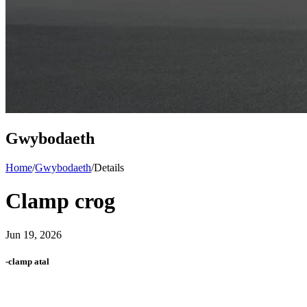
Gwybodaeth
Home
/
Gwybodaeth
/
Details
Clamp crog
Jun 19, 2026
-clamp atal