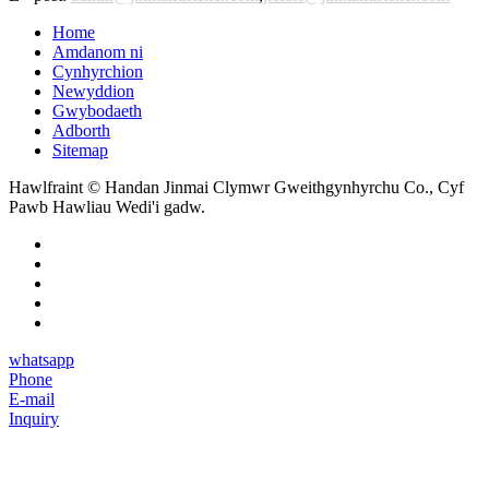
Home
Amdanom ni
Cynhyrchion
Newyddion
Gwybodaeth
Adborth
Sitemap
Hawlfraint © Handan Jinmai Clymwr Gweithgynhyrchu Co., Cyf
Pawb Hawliau Wedi'i gadw.
whatsapp
Phone
E-mail
Inquiry