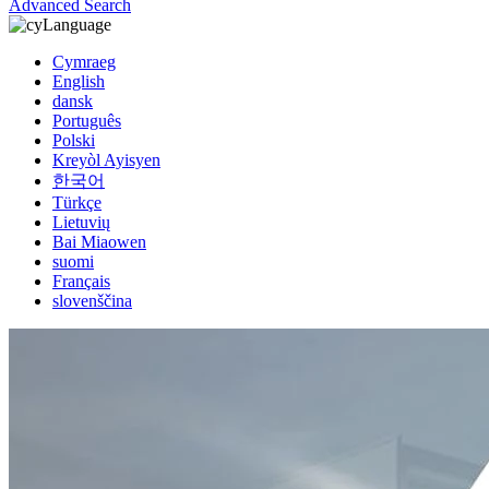
Advanced Search
Language
Cymraeg
English
dansk
Português
Polski
Kreyòl Ayisyen
한국어
Türkçe
Lietuvių
Bai Miaowen
suomi
Français
slovenščina