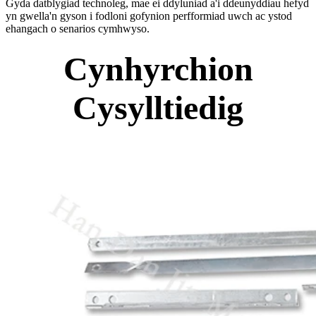
Gyda datblygiad technoleg, mae ei ddyluniad a'i ddeunyddiau hefyd
yn gwella'n gyson i fodloni gofynion perfformiad uwch ac ystod
ehangach o senarios cymhwyso.
Cynhyrchion
Cysylltiedig