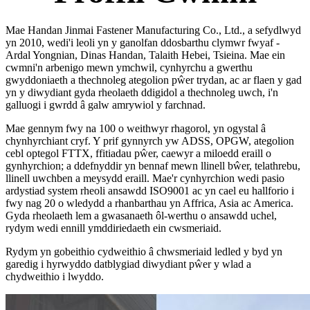
Mae Handan Jinmai Fastener Manufacturing Co., Ltd., a sefydlwyd
yn 2010, wedi'i leoli yn y ganolfan ddosbarthu clymwr fwyaf -
Ardal Yongnian, Dinas Handan, Talaith Hebei, Tsieina. Mae ein
cwmni'n arbenigo mewn ymchwil, cynhyrchu a gwerthu
gwyddoniaeth a thechnoleg ategolion pŵer trydan, ac ar flaen y gad
yn y diwydiant gyda rheolaeth ddigidol a thechnoleg uwch, i'n
galluogi i gwrdd â galw amrywiol y farchnad.
Mae gennym fwy na 100 o weithwyr rhagorol, yn ogystal â
chynhyrchiant cryf. Y prif gynnyrch yw ADSS, OPGW, ategolion
cebl optegol FTTX, ffitiadau pŵer, caewyr a miloedd eraill o
gynhyrchion; a ddefnyddir yn bennaf mewn llinell bŵer, telathrebu,
llinell uwchben a meysydd eraill. Mae'r cynhyrchion wedi pasio
ardystiad system rheoli ansawdd ISO9001 ac yn cael eu hallforio i
fwy nag 20 o wledydd a rhanbarthau yn Affrica, Asia ac America.
Gyda rheolaeth lem a gwasanaeth ôl-werthu o ansawdd uchel,
rydym wedi ennill ymddiriedaeth ein cwsmeriaid.
Rydym yn gobeithio cydweithio â chwsmeriaid ledled y byd yn
garedig i hyrwyddo datblygiad diwydiant pŵer y wlad a
chydweithio i lwyddo.