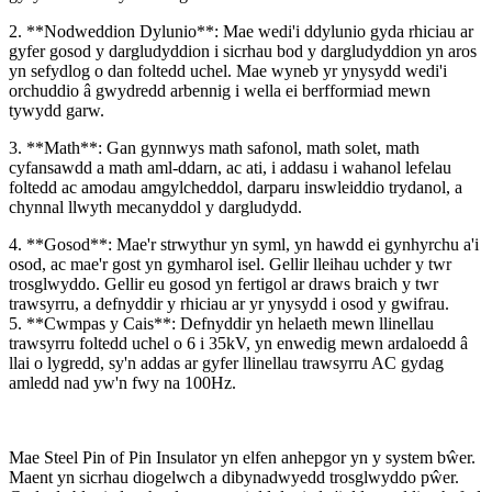
2. **Nodweddion Dylunio**: Mae wedi'i ddylunio gyda rhiciau ar
gyfer gosod y dargludyddion i sicrhau bod y dargludyddion yn aros
yn sefydlog o dan foltedd uchel. Mae wyneb yr ynysydd wedi'i
orchuddio â gwydredd arbennig i wella ei berfformiad mewn
tywydd garw.
3. **Math**: Gan gynnwys math safonol, math solet, math
cyfansawdd a math aml-ddarn, ac ati, i addasu i wahanol lefelau
foltedd ac amodau amgylcheddol, darparu inswleiddio trydanol, a
chynnal llwyth mecanyddol y dargludydd.
4. **Gosod**: Mae'r strwythur yn syml, yn hawdd ei gynhyrchu a'i
osod, ac mae'r gost yn gymharol isel. Gellir lleihau uchder y twr
trosglwyddo. Gellir eu gosod yn fertigol ar draws braich y twr
trawsyrru, a defnyddir y rhiciau ar yr ynysydd i osod y gwifrau.
5. **Cwmpas y Cais**: Defnyddir yn helaeth mewn llinellau
trawsyrru foltedd uchel o 6 i 35kV, yn enwedig mewn ardaloedd â
llai o lygredd, sy'n addas ar gyfer llinellau trawsyrru AC gydag
amledd nad yw'n fwy na 100Hz.
Mae Steel Pin of Pin Insulator yn elfen anhepgor yn y system bŵer.
Maent yn sicrhau diogelwch a dibynadwyedd trosglwyddo pŵer.