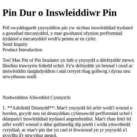
Pin Dur o Inswleiddiwr Pin
Prif swyddogaeth ynysyddion pin yw sicrhau inswleiddiad trydanol
a gosodiad mecanyddol, y mae gwahanol ofynion perfformiad
trydanol a mecanyddol wedi'u pennu ar eu cyfer.
Send Inquiry
Product Introduction
Teel Mae Pin of Pin Insulator yn fath o ynysydd a ddefnyddir mewn
llinellau trawsyrru foltedd uchel. Fe'u defnyddir yn bennaf i osod ac
insiwleiddio dargludyddion i atal cerrynt rhag gollwng i dyrau neu
strwythurau eraill.
Nodweddion Allweddol Cynnyrch:
1. **Adeiledd Deunydd**: Mae'r ynysydd fel arfer wedi'i wneud o
borslen, gwydr neu rai deunyddiau cyfansawdd perfformiad uchel i
ddarparu'r inswleiddiad trydanol angenrheidiol. Mae'r rhan fetel fel
arfer wedi'i wneud o ddur galfanedig dip poeth i wella ymwrthedd
cyrydiad, ac mae'r pin dur yn cael ei fewnosod yn yr ynysydd a'i
gysylltu â'r strwythur ategol.