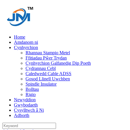
Home
Amdanom ni
Cynhyrchion
Rhannau Stampio Metel
Ffitiadau Pŵer Trydan
Cynhyrchion Galfanedig Dip Poeth
Cydrannau Cebl
Caledwedd Cable ADSS
Gosod Llinell Uwchben
Spindle Insulator
Bolltau
Rigio
Newyddion
Gwybodaeth
Cysylltwch â Ni
Adborth