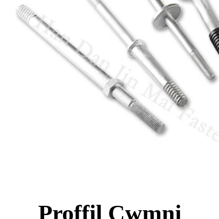
Proffil Cwmni