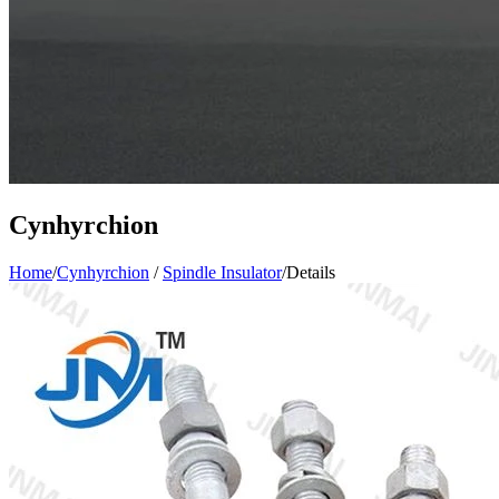
Cynhyrchion
Home
/
Cynhyrchion
/
Spindle Insulator
/
Details