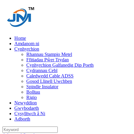
Home
Amdanom ni
Cynhyrchion
Rhannau Stampio Metel
Ffitiadau Pŵer Trydan
Cynhyrchion Galfanedig Dip Poeth
Cydrannau Cebl
Caledwedd Cable ADSS
Gosod Llinell Uwchben
Spindle Insulator
Bolltau
Rigio
Newyddion
Gwybodaeth
Cysylltwch â Ni
Adborth