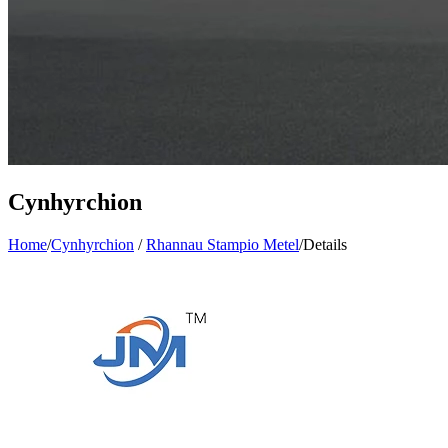
Cynhyrchion
Home
/
Cynhyrchion
/
Rhannau Stampio Metel
/
Details