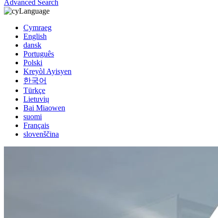
Advanced Search
Language
Cymraeg
English
dansk
Português
Polski
Kreyòl Ayisyen
한국어
Türkçe
Lietuvių
Bai Miaowen
suomi
Français
slovenščina