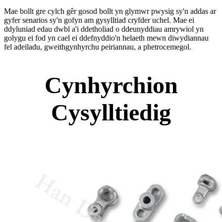
Mae bollt gre cylch gêr gosod bollt yn glymwr pwysig sy'n addas ar
gyfer senarios sy'n gofyn am gysylltiad cryfder uchel. Mae ei
ddyluniad edau dwbl a'i ddetholiad o ddeunyddiau amrywiol yn
golygu ei fod yn cael ei ddefnyddio'n helaeth mewn diwydiannau
fel adeiladu, gweithgynhyrchu peiriannau, a phetrocemegol.
Cynhyrchion
Cysylltiedig