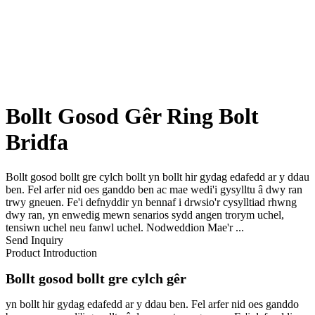
Bollt Gosod Gêr Ring Bolt
Bridfa
Bollt gosod bollt gre cylch bollt yn bollt hir gydag edafedd ar y ddau
ben. Fel arfer nid oes ganddo ben ac mae wedi'i gysylltu â dwy ran
trwy gneuen. Fe'i defnyddir yn bennaf i drwsio'r cysylltiad rhwng
dwy ran, yn enwedig mewn senarios sydd angen trorym uchel,
tensiwn uchel neu fanwl uchel. Nodweddion Mae'r ...
Send Inquiry
Product Introduction
Bollt gosod bollt gre cylch gêr
yn bollt hir gydag edafedd ar y ddau ben. Fel arfer nid oes ganddo