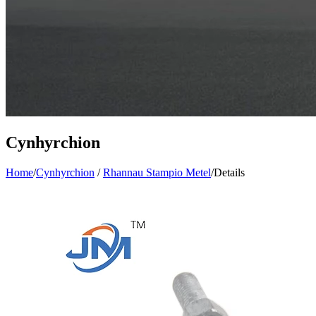
Cynhyrchion
Home
/
Cynhyrchion
/
Rhannau Stampio Metel
/
Details