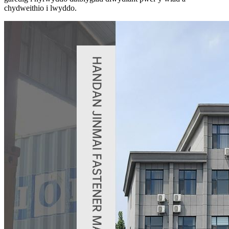
chydweithio i lwyddo.