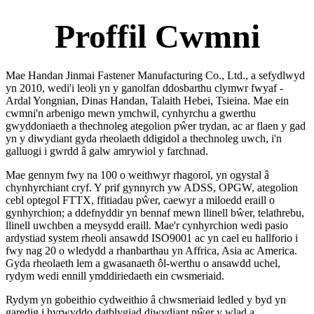
Proffil Cwmni
Mae Handan Jinmai Fastener Manufacturing Co., Ltd., a sefydlwyd
yn 2010, wedi'i leoli yn y ganolfan ddosbarthu clymwr fwyaf -
Ardal Yongnian, Dinas Handan, Talaith Hebei, Tsieina. Mae ein
cwmni'n arbenigo mewn ymchwil, cynhyrchu a gwerthu
gwyddoniaeth a thechnoleg ategolion pŵer trydan, ac ar flaen y gad
yn y diwydiant gyda rheolaeth ddigidol a thechnoleg uwch, i'n
galluogi i gwrdd â galw amrywiol y farchnad.
Mae gennym fwy na 100 o weithwyr rhagorol, yn ogystal â
chynhyrchiant cryf. Y prif gynnyrch yw ADSS, OPGW, ategolion
cebl optegol FTTX, ffitiadau pŵer, caewyr a miloedd eraill o
gynhyrchion; a ddefnyddir yn bennaf mewn llinell bŵer, telathrebu,
llinell uwchben a meysydd eraill. Mae'r cynhyrchion wedi pasio
ardystiad system rheoli ansawdd ISO9001 ac yn cael eu hallforio i
fwy nag 20 o wledydd a rhanbarthau yn Affrica, Asia ac America.
Gyda rheolaeth lem a gwasanaeth ôl-werthu o ansawdd uchel,
rydym wedi ennill ymddiriedaeth ein cwsmeriaid.
Rydym yn gobeithio cydweithio â chwsmeriaid ledled y byd yn
garedig i hyrwyddo datblygiad diwydiant pŵer y wlad a