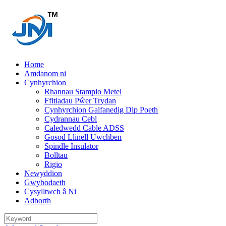
Home
Amdanom ni
Cynhyrchion
Rhannau Stampio Metel
Ffitiadau Pŵer Trydan
Cynhyrchion Galfanedig Dip Poeth
Cydrannau Cebl
Caledwedd Cable ADSS
Gosod Llinell Uwchben
Spindle Insulator
Bolltau
Rigio
Newyddion
Gwybodaeth
Cysylltwch â Ni
Adborth