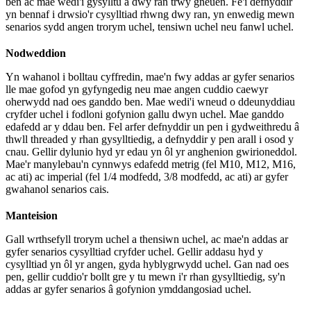
ben ac mae wedi'i gysylltu â dwy ran trwy gneuen. Fe'i defnyddir
yn bennaf i drwsio'r cysylltiad rhwng dwy ran, yn enwedig mewn
senarios sydd angen trorym uchel, tensiwn uchel neu fanwl uchel.
Nodweddion
Yn wahanol i bolltau cyffredin, mae'n fwy addas ar gyfer senarios
lle mae gofod yn gyfyngedig neu mae angen cuddio caewyr
oherwydd nad oes ganddo ben. Mae wedi'i wneud o ddeunyddiau
cryfder uchel i fodloni gofynion gallu dwyn uchel. Mae ganddo
edafedd ar y ddau ben. Fel arfer defnyddir un pen i gydweithredu â
thwll threaded y rhan gysylltiedig, a defnyddir y pen arall i osod y
cnau. Gellir dylunio hyd yr edau yn ôl yr anghenion gwirioneddol.
Mae'r manylebau'n cynnwys edafedd metrig (fel M10, M12, M16,
ac ati) ac imperial (fel 1/4 modfedd, 3/8 modfedd, ac ati) ar gyfer
gwahanol senarios cais.
Manteision
Gall wrthsefyll trorym uchel a thensiwn uchel, ac mae'n addas ar
gyfer senarios cysylltiad cryfder uchel. Gellir addasu hyd y
cysylltiad yn ôl yr angen, gyda hyblygrwydd uchel. Gan nad oes
pen, gellir cuddio'r bollt gre y tu mewn i'r rhan gysylltiedig, sy'n
addas ar gyfer senarios â gofynion ymddangosiad uchel.