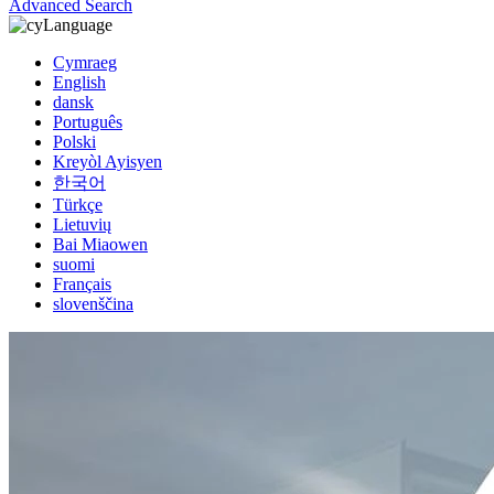
Advanced Search
Language
Cymraeg
English
dansk
Português
Polski
Kreyòl Ayisyen
한국어
Türkçe
Lietuvių
Bai Miaowen
suomi
Français
slovenščina