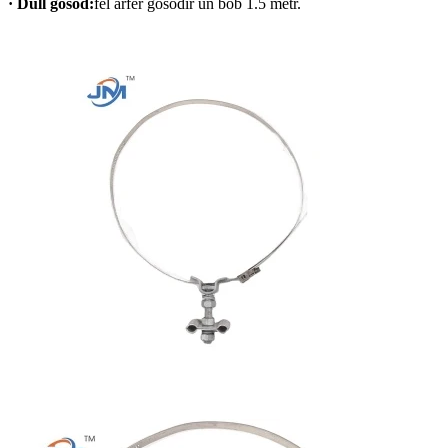
· Dull gosod:
fel arfer gosodir un bob 1.5 metr.