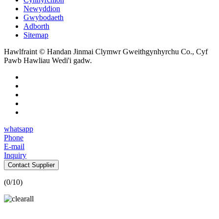
Newyddion
Gwybodaeth
Adborth
Sitemap
Hawlfraint © Handan Jinmai Clymwr Gweithgynhyrchu Co., Cyf
Pawb Hawliau Wedi'i gadw.
whatsapp
Phone
E-mail
Inquiry
Contact Supplier
(
0
/10)