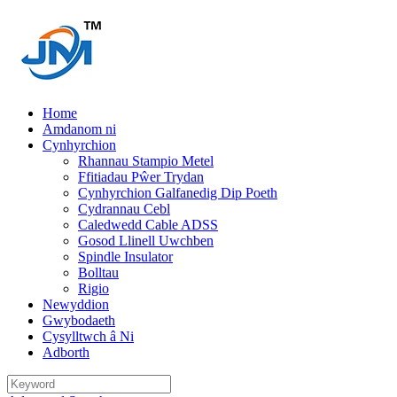
Home
Amdanom ni
Cynhyrchion
Rhannau Stampio Metel
Ffitiadau Pŵer Trydan
Cynhyrchion Galfanedig Dip Poeth
Cydrannau Cebl
Caledwedd Cable ADSS
Gosod Llinell Uwchben
Spindle Insulator
Bolltau
Rigio
Newyddion
Gwybodaeth
Cysylltwch â Ni
Adborth