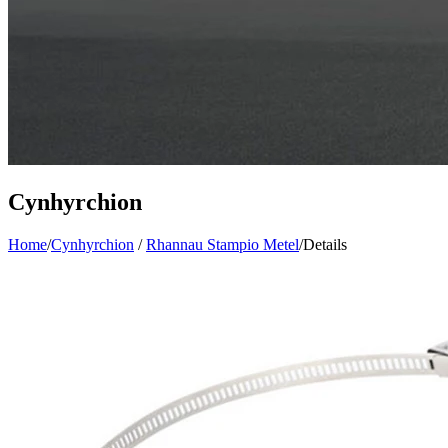
Cynhyrchion
Home
/
Cynhyrchion
/
Rhannau Stampio Metel
/
Details