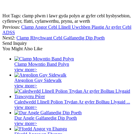
Hot Tags: clamp plwm i lawr gyda polyn ar gyfer cebl hysbysebion,
cyflenwyr, ffatri, cyfanwerthu, prynu, ar werth
Previous:
Clamp Angor Cebl Llinell Uwchben Plastig Ar gyfer Cebl
ADSS
Next2:
Clamp Rhychwant Cebl Galfanedig Dip Poeth
Send Inquiry
You Might Also Like
Clamp Mowntio Band Polyn
view more>
Ategolion Guy Sidewalk
view more>
Caledwedd Llinell Polion Trydan Ar gyfer Bolltau Llygaid ...
view more>
Dur Angle Galfanedig Dip Poeth
view more>