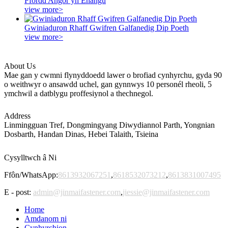
Ffordd Angor yn Ehangu
view more>
Gwiniaduron Rhaff Gwifren Galfanedig Dip Poeth
view more>
About Us
Mae gan y cwmni flynyddoedd lawer o brofiad cynhyrchu, gyda 90
o weithwyr o ansawdd uchel, gan gynnwys 10 personél rheoli, 5
ymchwil a datblygu proffesiynol a thechnegol.
Address
Linmingguan Tref, Dongmingyang Diwydiannol Parth, Yongnian
Dosbarth, Handan Dinas, Hebei Talaith, Tsieina
Cysylltwch â Ni
Ffôn/WhatsApp:
8613932067251
,
8618532073212
,
8613831007495
E - post:
admin@jinmaifastener.com
,
jiessie@jinmaifastener.com
Home
Amdanom ni
Cynhyrchion