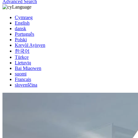
Advanced Search
Language
Cymraeg
English
dansk
Português
Polski
Kreyòl Ayisyen
한국어
Türkçe
Lietuvių
Bai Miaowen
suomi
Français
slovenščina