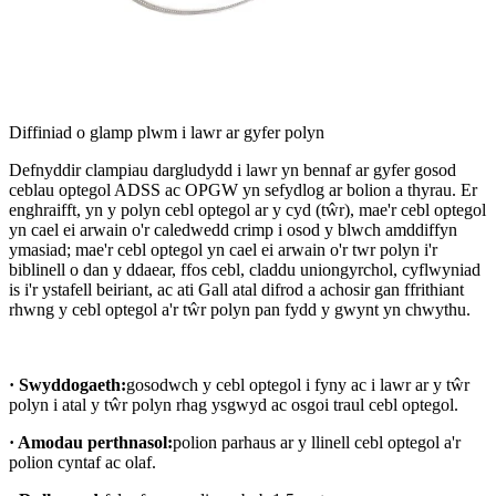
Diffiniad o glamp plwm i lawr ar gyfer polyn
Defnyddir clampiau dargludydd i lawr yn bennaf ar gyfer gosod
ceblau optegol ADSS ac OPGW yn sefydlog ar bolion a thyrau. Er
enghraifft, yn y polyn cebl optegol ar y cyd (tŵr), mae'r cebl optegol
yn cael ei arwain o'r caledwedd crimp i osod y blwch amddiffyn
ymasiad; mae'r cebl optegol yn cael ei arwain o'r twr polyn i'r
biblinell o dan y ddaear, ffos cebl, claddu uniongyrchol, cyflwyniad
is i'r ystafell beiriant, ac ati Gall atal difrod a achosir gan ffrithiant
rhwng y cebl optegol a'r tŵr polyn pan fydd y gwynt yn chwythu.
· Swyddogaeth:
gosodwch y cebl optegol i fyny ac i lawr ar y tŵr
polyn i atal y tŵr polyn rhag ysgwyd ac osgoi traul cebl optegol.
· Amodau perthnasol:
polion parhaus ar y llinell cebl optegol a'r
polion cyntaf ac olaf.