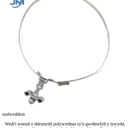
nodweddion
· Wedi'i wneud o ddeunydd polywrethan sy'n gwrthsefyll y tywydd,