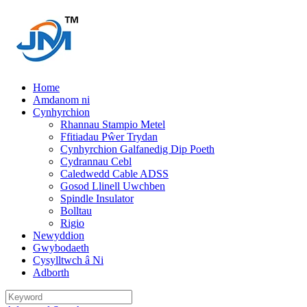
Home
Amdanom ni
Cynhyrchion
Rhannau Stampio Metel
Ffitiadau Pŵer Trydan
Cynhyrchion Galfanedig Dip Poeth
Cydrannau Cebl
Caledwedd Cable ADSS
Gosod Llinell Uwchben
Spindle Insulator
Bolltau
Rigio
Newyddion
Gwybodaeth
Cysylltwch â Ni
Adborth