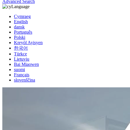
Advanced Search
Language
Cymraeg
English
dansk
Português
Polski
Kreyòl Ayisyen
한국어
Türkçe
Lietuvių
Bai Miaowen
suomi
Français
slovenščina