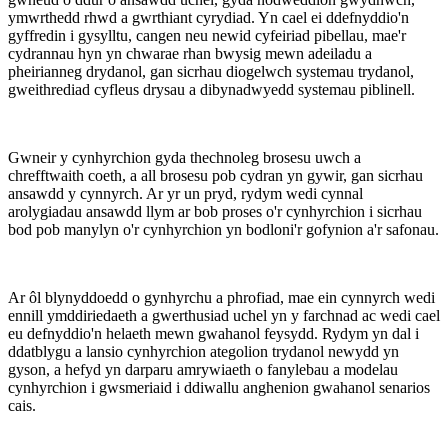
ymwrthedd rhwd a gwrthiant cyrydiad. Yn cael ei ddefnyddio'n
gyffredin i gysylltu, cangen neu newid cyfeiriad pibellau, mae'r
cydrannau hyn yn chwarae rhan bwysig mewn adeiladu a
pheirianneg drydanol, gan sicrhau diogelwch systemau trydanol,
gweithrediad cyfleus drysau a dibynadwyedd systemau piblinell.
Gwneir y cynhyrchion gyda thechnoleg brosesu uwch a
chrefftwaith coeth, a all brosesu pob cydran yn gywir, gan sicrhau
ansawdd y cynnyrch. Ar yr un pryd, rydym wedi cynnal
arolygiadau ansawdd llym ar bob proses o'r cynhyrchion i sicrhau
bod pob manylyn o'r cynhyrchion yn bodloni'r gofynion a'r safonau.
Ar ôl blynyddoedd o gynhyrchu a phrofiad, mae ein cynnyrch wedi
ennill ymddiriedaeth a gwerthusiad uchel yn y farchnad ac wedi cael
eu defnyddio'n helaeth mewn gwahanol feysydd. Rydym yn dal i
ddatblygu a lansio cynhyrchion ategolion trydanol newydd yn
gyson, a hefyd yn darparu amrywiaeth o fanylebau a modelau
cynhyrchion i gwsmeriaid i ddiwallu anghenion gwahanol senarios
cais.