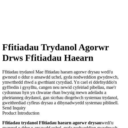
Ffitiadau Trydanol Agorwr
Drws Ffitiadau Haearn
Ffitiadau trydanol Mae ffitiadau haearn agorwr drysau wedi'u
gwneud o ddur o ansawdd uchel, gyda nodweddion gwydnwch,
ymwrthedd rhwd a gwrthiant cyrydiad. Yn cael ei ddefnyddio'n
gyffredin i gysylltu, cangen neu newid cyfeiriad pibellau, mae'r
cydrannau hyn yn chwarae rhan bwysig mewn adeiladu a
pheirianneg drydanol, gan sicrhau diogelwch systemau trydanol,
gweithrediad cyfleus drysau a dibynadwyedd systemau piblinell.
Send Inquiry
Product Introduction
Ffitiadau trydanol Ffitiadau haearn agorwr drysau
wedi'u
gwneud o ddur o ansawdd uchel, gyda nodweddion gwydnwch,