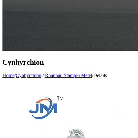
Cynhyrchion
Home
/
Cynhyrchion
/
Rhannau Stampio Metel
/
Details