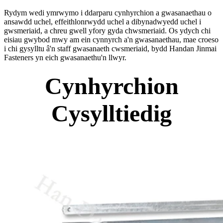
Rydym wedi ymrwymo i ddarparu cynhyrchion a gwasanaethau o
ansawdd uchel, effeithlonrwydd uchel a dibynadwyedd uchel i
gwsmeriaid, a chreu gwell yfory gyda chwsmeriaid. Os ydych chi
eisiau gwybod mwy am ein cynnyrch a'n gwasanaethau, mae croeso
i chi gysylltu â'n staff gwasanaeth cwsmeriaid, bydd Handan Jinmai
Fasteners yn eich gwasanaethu'n llwyr.
Cynhyrchion
Cysylltiedig