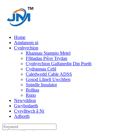
Home
Amdanom ni
Cynhyrchion
Rhannau Stampio Metel
Ffitiadau Pŵer Trydan
Cynhyrchion Galfanedig Dip Poeth
Cydrannau Cebl
Caledwedd Cable ADSS
Gosod Llinell Uwchben
Spindle Insulator
Bolltau
Rigio
Newyddion
Gwybodaeth
Cysylltwch â Ni
Adborth