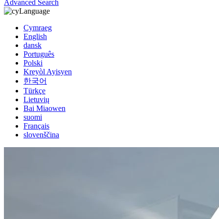
Advanced Search
Language
Cymraeg
English
dansk
Português
Polski
Kreyòl Ayisyen
한국어
Türkçe
Lietuvių
Bai Miaowen
suomi
Français
slovenščina