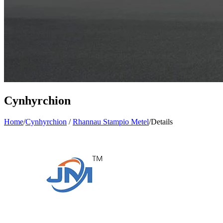
Cynhyrchion
Home
/
Cynhyrchion
/
Rhannau Stampio Metel
/
Details