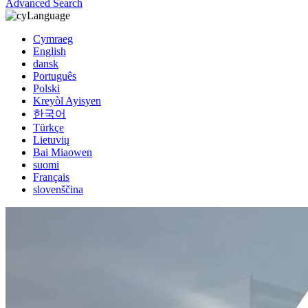
Advanced Search
Language
Cymraeg
English
dansk
Português
Polski
Kreyòl Ayisyen
한국어
Türkçe
Lietuvių
Bai Miaowen
suomi
Français
slovenščina