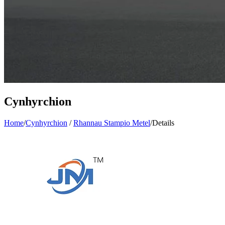
Cynhyrchion
Home
/
Cynhyrchion
/
Rhannau Stampio Metel
/
Details