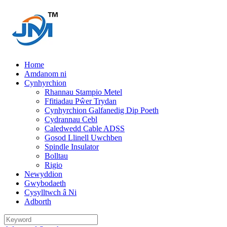
Home
Amdanom ni
Cynhyrchion
Rhannau Stampio Metel
Ffitiadau Pŵer Trydan
Cynhyrchion Galfanedig Dip Poeth
Cydrannau Cebl
Caledwedd Cable ADSS
Gosod Llinell Uwchben
Spindle Insulator
Bolltau
Rigio
Newyddion
Gwybodaeth
Cysylltwch â Ni
Adborth