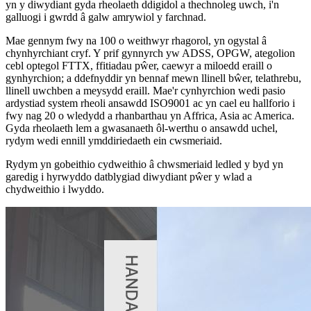
yn y diwydiant gyda rheolaeth ddigidol a thechnoleg uwch, i'n
galluogi i gwrdd â galw amrywiol y farchnad.
Mae gennym fwy na 100 o weithwyr rhagorol, yn ogystal â
chynhyrchiant cryf. Y prif gynnyrch yw ADSS, OPGW, ategolion
cebl optegol FTTX, ffitiadau pŵer, caewyr a miloedd eraill o
gynhyrchion; a ddefnyddir yn bennaf mewn llinell bŵer, telathrebu,
llinell uwchben a meysydd eraill. Mae'r cynhyrchion wedi pasio
ardystiad system rheoli ansawdd ISO9001 ac yn cael eu hallforio i
fwy nag 20 o wledydd a rhanbarthau yn Affrica, Asia ac America.
Gyda rheolaeth lem a gwasanaeth ôl-werthu o ansawdd uchel,
rydym wedi ennill ymddiriedaeth ein cwsmeriaid.
Rydym yn gobeithio cydweithio â chwsmeriaid ledled y byd yn
garedig i hyrwyddo datblygiad diwydiant pŵer y wlad a
chydweithio i lwyddo.