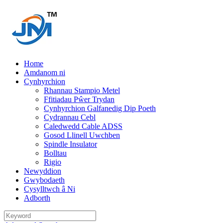
Home
Amdanom ni
Cynhyrchion
Rhannau Stampio Metel
Ffitiadau Pŵer Trydan
Cynhyrchion Galfanedig Dip Poeth
Cydrannau Cebl
Caledwedd Cable ADSS
Gosod Llinell Uwchben
Spindle Insulator
Bolltau
Rigio
Newyddion
Gwybodaeth
Cysylltwch â Ni
Adborth