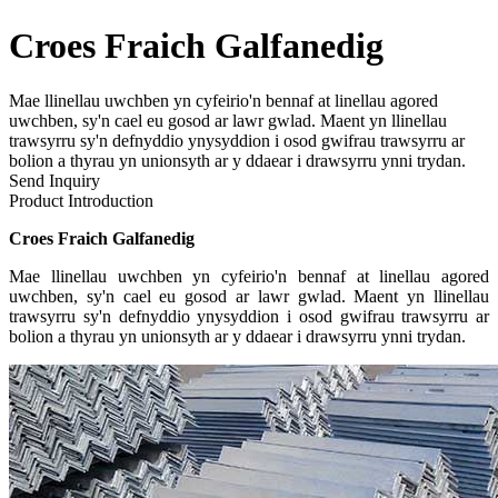
Croes Fraich Galfanedig
Mae llinellau uwchben yn cyfeirio'n bennaf at linellau agored
uwchben, sy'n cael eu gosod ar lawr gwlad. Maent yn llinellau
trawsyrru sy'n defnyddio ynysyddion i osod gwifrau trawsyrru ar
bolion a thyrau yn unionsyth ar y ddaear i drawsyrru ynni trydan.
Send Inquiry
Product Introduction
Croes Fraich Galfanedig
Mae llinellau uwchben yn cyfeirio'n bennaf at linellau agored
uwchben, sy'n cael eu gosod ar lawr gwlad. Maent yn llinellau
trawsyrru sy'n defnyddio ynysyddion i osod gwifrau trawsyrru ar
bolion a thyrau yn unionsyth ar y ddaear i drawsyrru ynni trydan.