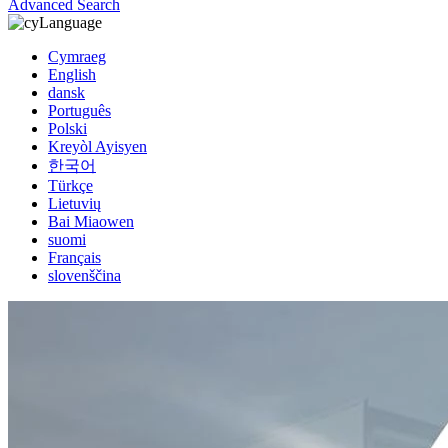
Advanced Search
Language
Cymraeg
English
dansk
Português
Polski
Kreyòl Ayisyen
한국어
Türkçe
Lietuvių
Bai Miaowen
suomi
Français
slovenščina