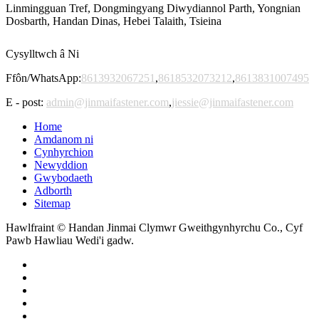
Linmingguan Tref, Dongmingyang Diwydiannol Parth, Yongnian
Dosbarth, Handan Dinas, Hebei Talaith, Tsieina
Cysylltwch â Ni
Ffôn/WhatsApp:
8613932067251
,
8618532073212
,
8613831007495
E - post:
admin@jinmaifastener.com
,
jiessie@jinmaifastener.com
Home
Amdanom ni
Cynhyrchion
Newyddion
Gwybodaeth
Adborth
Sitemap
Hawlfraint © Handan Jinmai Clymwr Gweithgynhyrchu Co., Cyf
Pawb Hawliau Wedi'i gadw.