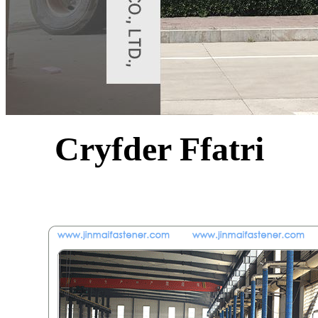
Cryfder Ffatri