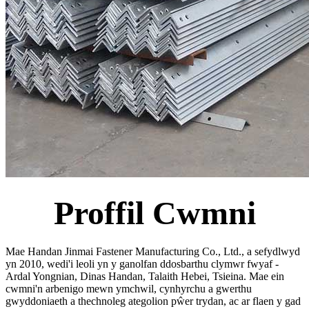
Proffil Cwmni
Mae Handan Jinmai Fastener Manufacturing Co., Ltd., a sefydlwyd
yn 2010, wedi'i leoli yn y ganolfan ddosbarthu clymwr fwyaf -
Ardal Yongnian, Dinas Handan, Talaith Hebei, Tsieina. Mae ein
cwmni'n arbenigo mewn ymchwil, cynhyrchu a gwerthu
gwyddoniaeth a thechnoleg ategolion pŵer trydan, ac ar flaen y gad