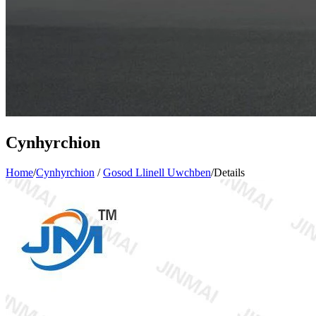
Cynhyrchion
Home
/
Cynhyrchion
/
Gosod Llinell Uwchben
/
Details