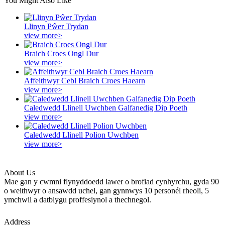
You Might Also Like
Llinyn Pŵer Trydan
view more>
Braich Croes Ongl Dur
view more>
Affeithwyr Cebl Braich Croes Haearn
view more>
Caledwedd Llinell Uwchben Galfanedig Dip Poeth
view more>
Caledwedd Llinell Polion Uwchben
view more>
About Us
Mae gan y cwmni flynyddoedd lawer o brofiad cynhyrchu, gyda 90
o weithwyr o ansawdd uchel, gan gynnwys 10 personél rheoli, 5
ymchwil a datblygu proffesiynol a thechnegol.
Address