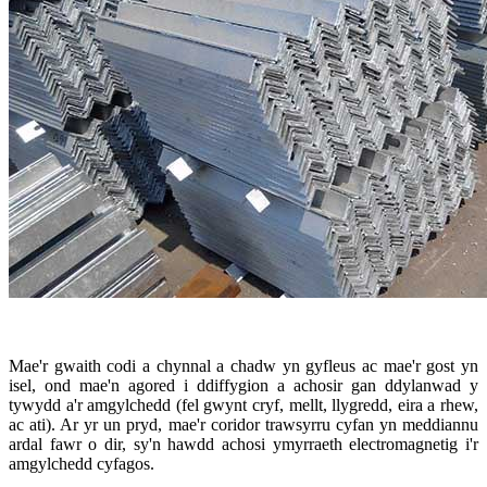
Mae'r gwaith codi a chynnal a chadw yn gyfleus ac mae'r gost yn
isel, ond mae'n agored i ddiffygion a achosir gan ddylanwad y
tywydd a'r amgylchedd (fel gwynt cryf, mellt, llygredd, eira a rhew,
ac ati). Ar yr un pryd, mae'r coridor trawsyrru cyfan yn meddiannu
ardal fawr o dir, sy'n hawdd achosi ymyrraeth electromagnetig i'r
amgylchedd cyfagos.