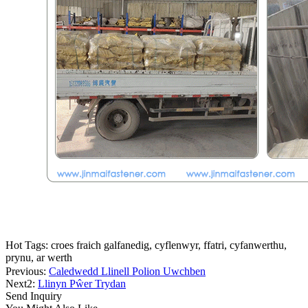
Hot Tags: croes fraich galfanedig, cyflenwyr, ffatri, cyfanwerthu,
prynu, ar werth
Previous:
Caledwedd Llinell Polion Uwchben
Next2:
Llinyn Pŵer Trydan
Send Inquiry