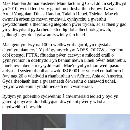
Mae Handan Jinmai Fastener Manufacturing Co., Ltd., a sefydlwyd
yn 2010, wedi'i leoli yn y ganolfan ddosbarthu clymwr fwyaf -
Ardal Yongnian, Dinas Handan, Talaith Hebei, Tsieina. Mae ein
cwmni'n arbenigo mewn ymchwil, cynhyrchu a gwerthu
gwyddoniaeth a thechnoleg ategolion pŵer trydan, ac ar flaen y gad
yn y diwydiant gyda rheolaeth ddigidol a thechnoleg uwch, i'n
galluogi i gwrdd â galw amrywiol y farchnad.
Mae gennym fwy na 100 o weithwyr rhagorol, yn ogystal â
chynhyrchiant cryf. Y prif gynnyrch yw ADSS, OPGW, ategolion
cebl optegol FTTX, ffitiadau pŵer, caewyr a miloedd eraill o
gynhyrchion; a ddefnyddir yn bennaf mewn llinell bŵer, telathrebu,
llinell uwchben a meysydd eraill. Mae'r cynhyrchion wedi pasio
ardystiad system rheoli ansawdd ISO9001 ac yn cael eu hallforio i
fwy nag 20 o wledydd a rhanbarthau yn Affrica, Asia ac America.
Gyda rheolaeth lem a gwasanaeth ôl-werthu o ansawdd uchel,
rydym wedi ennill ymddiriedaeth ein cwsmeriaid.
Rydym yn gobeithio cydweithio â chwsmeriaid ledled y byd yn
garedig i hyrwyddo datblygiad diwydiant pŵer y wlad a
chydweithio i lwyddo.