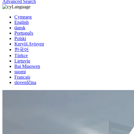
Advanced Search
Language
Cymraeg
English
dansk
Português
Polski
Kreyòl Ayisyen
한국어
Türkçe
Lietuvių
Bai Miaowen
suomi
Français
slovenščina