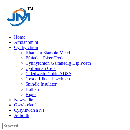
Home
Amdanom ni
Cynhyrchion
Rhannau Stampio Metel
Ffitiadau Pŵer Trydan
Cynhyrchion Galfanedig Dip Poeth
Cydrannau Cebl
Caledwedd Cable ADSS
Gosod Llinell Uwchben
Spindle Insulator
Bolltau
Rigio
Newyddion
Gwybodaeth
Cysylltwch â Ni
Adborth