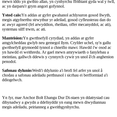
mewn iddo yn gwthio allan, yn cynhyrchu ffrithiant gyda wal y twll,
ac yn darparu'r grym angori gofynnol.
Ystod cais:
Yn addas ar gyfer gwahanol achlysuron gosod llwyth,
megis atgyfnerthu strwythur yr adeilad, gosod cyfleusterau dan do
ac awyr agored (fel arwyddion, rheiliau, offer mecanyddol, ac ati),
systemau silff trwm, ac ati.
Manteision:
Yn gwrthsefyll cyrydiad, yn addas ar gyfer
amgylcheddau gwlyb neu gemegol llym. Cryfder uchel, sy'n gallu
gwrthsefyll grymoedd tynnol a chneifio mawr. Hawdd i'w osod ac
yn hawdd ei weithredu. Ar gael mewn amrywiaeth o fanylebau a
meintiau, gallwch ddewis y cynnyrch cywir yn unol â'ch anghenion
penodol.
Safonau dylunio:
Wedi'i ddylunio a'i brofi fel arfer yn unol â
chodau a safonau adeiladu perthnasol i sicrhau ei berfformiad a'i
ddiogelwch.
Yn fyr, mae Anchor Bolt Ehangu Dur Di-staen yn ddatrysiad cau
dibynadwy a gwydn a ddefnyddir yn eang mewn diwydiannau
megis adeiladu, peirianneg a gweithgynhyrchu.