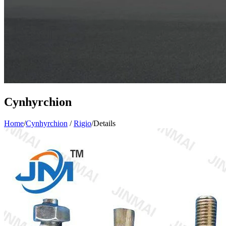
Cynhyrchion
Home
/
Cynhyrchion
/
Rigio
/
Details