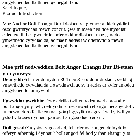
amgylcheddau llaith neu gemegol llym.
Send Inquiry
Product Introduction
Mae Anchor Bolt Ehangu Dur Di-staen yn glymwr a ddefnyddir i
osod gwrthrychau mewn concrit, gwaith maen neu ddeunyddiau
caled eraill. Fe'i gwneir fel arfer o ddur di-staen, mae ganddo
ymwrthedd cyrydiad da, ac mae'n addas i'w ddefnyddio mewn
amgylcheddau llaith neu gemegol llym.
Mae prif nodweddion Bolt Angor Ehangu Dur Di-staen
yn cynnwys:
Deunydd:
Fel arfer defnyddir 304 neu 316 o ddur di-staen, sydd ag
ymwrthedd cyrydiad da a gwydnwch ac sy'n addas ar gyfer amodau
amgylcheddol amrywiol.
Egwyddor gweithio:
Trwy ddrilio twll yn y deunydd a gosod y
bollt angor yn y twll, defnyddir y mecanwaith ehangu mecanyddol y
tu mewn iddo (fel lletem neu gôn) i gysylltu'n agos â wal y twll yn
ystod y broses dynhau, gan sicrhau gosodiad cadarn.
Dull gosod:
Yn ystod y gosodiad, fel arfer mae angen defnyddio
offeryn arbennig i dynhau'r bollt angori fel bod y rhan ehangu y tu