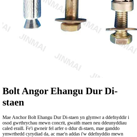
Bolt Angor Ehangu Dur Di-
staen
Mae Anchor Bolt Ehangu Dur Di-staen yn glymwr a ddefnyddir i
osod gwrthrychau mewn concrit, gwaith maen neu ddeunyddiau
caled eraill. Fe'i gwneir fel arfer o ddur di-staen, mae ganddo
ymwrthedd cyrydiad da, ac mae'n addas i'w ddefnyddio mewn