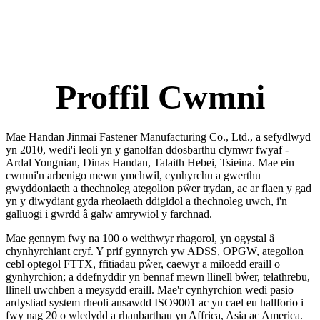
Proffil Cwmni
Mae Handan Jinmai Fastener Manufacturing Co., Ltd., a sefydlwyd
yn 2010, wedi'i leoli yn y ganolfan ddosbarthu clymwr fwyaf -
Ardal Yongnian, Dinas Handan, Talaith Hebei, Tsieina. Mae ein
cwmni'n arbenigo mewn ymchwil, cynhyrchu a gwerthu
gwyddoniaeth a thechnoleg ategolion pŵer trydan, ac ar flaen y gad
yn y diwydiant gyda rheolaeth ddigidol a thechnoleg uwch, i'n
galluogi i gwrdd â galw amrywiol y farchnad.
Mae gennym fwy na 100 o weithwyr rhagorol, yn ogystal â
chynhyrchiant cryf. Y prif gynnyrch yw ADSS, OPGW, ategolion
cebl optegol FTTX, ffitiadau pŵer, caewyr a miloedd eraill o
gynhyrchion; a ddefnyddir yn bennaf mewn llinell bŵer, telathrebu,
llinell uwchben a meysydd eraill. Mae'r cynhyrchion wedi pasio
ardystiad system rheoli ansawdd ISO9001 ac yn cael eu hallforio i
fwy nag 20 o wledydd a rhanbarthau yn Affrica, Asia ac America.