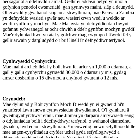
hecsagonol a ddefnyddir amlaf. Gellir ei addasu hefyd yn unol â
gofynion penodol cwsmeriaid, gan gynnwys maint, siâp a deunydd.
Oherwydd y gwahanol siapiau a strwythurau, mae Kenya a Zambia
yn defnyddio wasieri sgwâr neu wasieri crwn wedi'u weldio ar
wddf cynffon y mochyn. Mae Malaysia yn defnyddio dau bwynt
gofannu ychwanegol ar ochr chwith a dde'r gynffon mochyn gwddf.
Mae'r dyluniad hwn yn atal y golchwr rhag cwympo i ffwrdd fel y
gellir arwain y dargludydd o'r brif linell i'r defnyddiwr terfynol.
Cynhwysedd Cynhyrchu:
Mae maint archeb lleiaf y bollt hwn fel arfer yn 1,000 o ddarnau, a
gall y gallu cynhyrchu gyrraedd 30,000 o ddarnau y mis, gydag
amser dosbarthu o 15 diwrnod a chyfnod gwarant o 12 mis.
Crynodeb:
Mae dyluniad y Bolt cynffon Moch Diwedd yn ei gwneud hi'n
ymarferol iawn mewn cymwysiadau diwydiannol. O'i gymharu â
gweithgynhyrchwyr eraill, mae Jinmai yn darparu amrywiaeth eang
o ddyluniadau bollt i ddefnyddwyr terfynol, o wahanol diamedrau
gwialen, hyd edau i strwythurau. Yn enwedig mewn sefyllfaoedd lle
mae angen-cysylltiadau cryfder uchel gyda sefydlogrwydd a
dibynadwyedd uchel. Ystod cais Yn ogystal â chysylltiadau