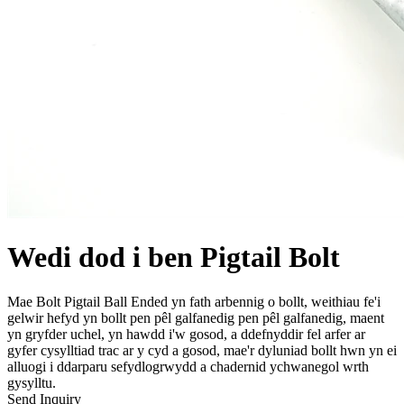
Wedi dod i ben Pigtail Bolt
Mae Bolt Pigtail Ball Ended yn fath arbennig o bollt, weithiau fe'i
gelwir hefyd yn bollt pen pêl galfanedig pen pêl galfanedig, maent
yn gryfder uchel, yn hawdd i'w gosod, a ddefnyddir fel arfer ar
gyfer cysylltiad trac ar y cyd a gosod, mae'r dyluniad bollt hwn yn ei
alluogi i ddarparu sefydlogrwydd a chadernid ychwanegol wrth
gysylltu.
Send Inquiry