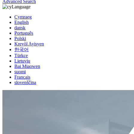
Advanced Search
Language
Cymraeg
English
dansk
Português
Polski
Kreyòl Ayisyen
한국어
Türkçe
Lietuvių
Bai Miaowen
suomi
Français
slovenščina