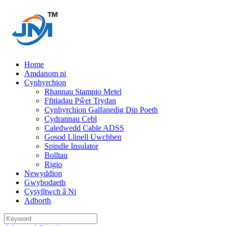
Home
Amdanom ni
Cynhyrchion
Rhannau Stampio Metel
Ffitiadau Pŵer Trydan
Cynhyrchion Galfanedig Dip Poeth
Cydrannau Cebl
Caledwedd Cable ADSS
Gosod Llinell Uwchben
Spindle Insulator
Bolltau
Rigio
Newyddion
Gwybodaeth
Cysylltwch â Ni
Adborth