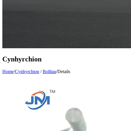
Cynhyrchion
Home
/
Cynhyrchion
/
Bolltau
/
Details