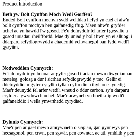
Product Introduction
Beth yw Bolt Cynffon Moch Wedi Gorffen?
E
nded Bolt cynffon mochyn sydd weithiau hefyd yn cael ei alw'n
bollt cynffon mochyn ben galfanedig ffug. Maen nhw'n-gryfder
uchel ac yn hawdd i'w gosod. Fe'u defnyddir fel arfer i gysylltu a
gosod uniadau rheilffordd. Mae dyluniad y bollt hwn yn ei alluogi i
ddarparu sefydlogrwydd a chadernid ychwanegol pan fydd wedi'i
gysylltu.
Nodweddion Cynnyrch:
Fe'i defnyddir yn bennaf ar gyfer gosod traciau mewn diwydiannau
meteleg, golosg a dur i sicrhau sefydlogrwydd y trac. Gellir ei
ddefnyddio ar gyfer cysylltu tyllau cyffredin a thyllau estynedig.
Mae'r deunydd fel arfer wedi'i wneud o ddur carbon, sy'n darparu
cryfder a gwydnwch uchel. Mae'r arwyneb yn boeth-dip wedi'i
galfaneiddio i wella ymwrthedd cyrydiad.
Dylunio Cynnyrch:
Mae'r pen ar gael mewn amrywiaeth o siapiau, gan gynnwys pen
hecsagonol, pen crwn, pen sgwâr, pen cownter, ac ati, ymhlith y pen