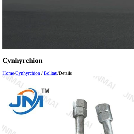
Cynhyrchion
Home
/
Cynhyrchion
/
Bolltau
/
Details