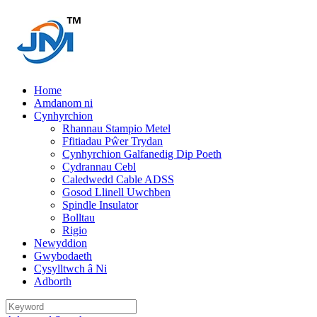
Home
Amdanom ni
Cynhyrchion
Rhannau Stampio Metel
Ffitiadau Pŵer Trydan
Cynhyrchion Galfanedig Dip Poeth
Cydrannau Cebl
Caledwedd Cable ADSS
Gosod Llinell Uwchben
Spindle Insulator
Bolltau
Rigio
Newyddion
Gwybodaeth
Cysylltwch â Ni
Adborth