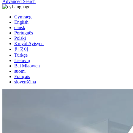
Advanced Search
Language
Cymraeg
English
dansk
Português
Polski
Kreyòl Ayisyen
한국어
Türkçe
Lietuvių
Bai Miaowen
suomi
Français
slovenščina