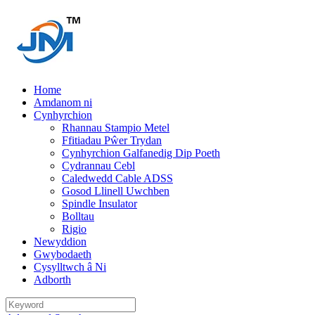
Home
Amdanom ni
Cynhyrchion
Rhannau Stampio Metel
Ffitiadau Pŵer Trydan
Cynhyrchion Galfanedig Dip Poeth
Cydrannau Cebl
Caledwedd Cable ADSS
Gosod Llinell Uwchben
Spindle Insulator
Bolltau
Rigio
Newyddion
Gwybodaeth
Cysylltwch â Ni
Adborth