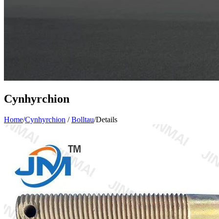
Cynhyrchion
Home
/
Cynhyrchion
/
Bolltau
/
Details