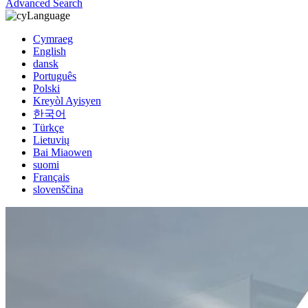
Advanced Search
Language
Cymraeg
English
dansk
Português
Polski
Kreyòl Ayisyen
한국어
Türkçe
Lietuvių
Bai Miaowen
suomi
Français
slovenščina