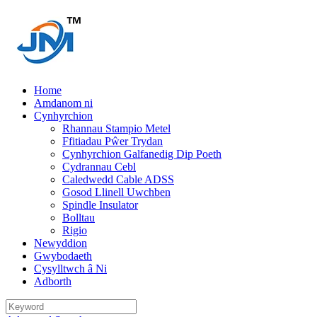
Home
Amdanom ni
Cynhyrchion
Rhannau Stampio Metel
Ffitiadau Pŵer Trydan
Cynhyrchion Galfanedig Dip Poeth
Cydrannau Cebl
Caledwedd Cable ADSS
Gosod Llinell Uwchben
Spindle Insulator
Bolltau
Rigio
Newyddion
Gwybodaeth
Cysylltwch â Ni
Adborth