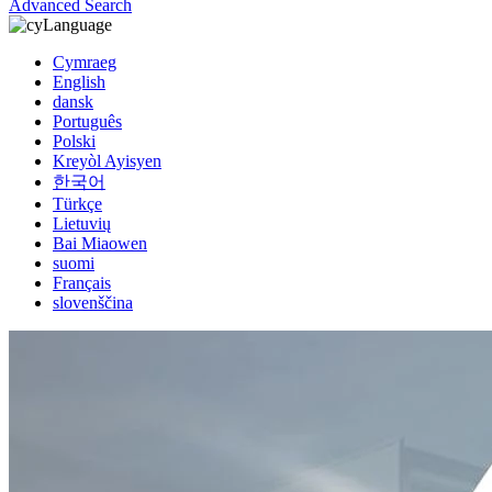
Advanced Search
Language
Cymraeg
English
dansk
Português
Polski
Kreyòl Ayisyen
한국어
Türkçe
Lietuvių
Bai Miaowen
suomi
Français
slovenščina