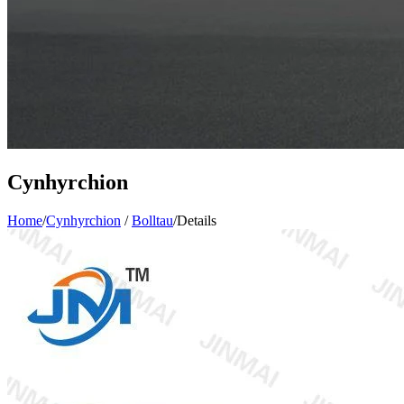
Cynhyrchion
Home
/
Cynhyrchion
/
Bolltau
/
Details