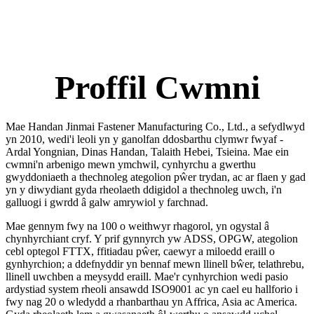
Proffil Cwmni
Mae Handan Jinmai Fastener Manufacturing Co., Ltd., a sefydlwyd
yn 2010, wedi'i leoli yn y ganolfan ddosbarthu clymwr fwyaf -
Ardal Yongnian, Dinas Handan, Talaith Hebei, Tsieina. Mae ein
cwmni'n arbenigo mewn ymchwil, cynhyrchu a gwerthu
gwyddoniaeth a thechnoleg ategolion pŵer trydan, ac ar flaen y gad
yn y diwydiant gyda rheolaeth ddigidol a thechnoleg uwch, i'n
galluogi i gwrdd â galw amrywiol y farchnad.
Mae gennym fwy na 100 o weithwyr rhagorol, yn ogystal â
chynhyrchiant cryf. Y prif gynnyrch yw ADSS, OPGW, ategolion
cebl optegol FTTX, ffitiadau pŵer, caewyr a miloedd eraill o
gynhyrchion; a ddefnyddir yn bennaf mewn llinell bŵer, telathrebu,
llinell uwchben a meysydd eraill. Mae'r cynhyrchion wedi pasio
ardystiad system rheoli ansawdd ISO9001 ac yn cael eu hallforio i
fwy nag 20 o wledydd a rhanbarthau yn Affrica, Asia ac America.