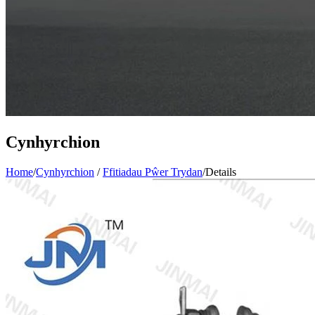
Cynhyrchion
Home
/
Cynhyrchion
/
Ffitiadau Pŵer Trydan
/
Details