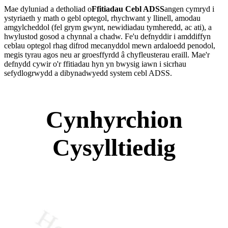
Mae dyluniad a detholiad o
Ffitiadau Cebl ADSS
angen cymryd i
ystyriaeth y math o gebl optegol, rhychwant y llinell, amodau
amgylcheddol (fel grym gwynt, newidiadau tymheredd, ac ati), a
hwylustod gosod a chynnal a chadw. Fe'u defnyddir i amddiffyn
ceblau optegol rhag difrod mecanyddol mewn ardaloedd penodol,
megis tyrau agos neu ar groesffyrdd â chyfleusterau eraill. Mae'r
defnydd cywir o'r ffitiadau hyn yn bwysig iawn i sicrhau
sefydlogrwydd a dibynadwyedd system cebl ADSS.
Cynhyrchion
Cysylltiedig