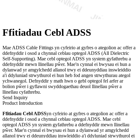
Ffitiadau Cebl ADSS
Mae ADSS Cable Fittings yn cyfeirio at gyfres o ategolion ac offer a
ddefnyddir i osod a chynnal ceblau optegol ADSS (All Dielectric
Self-Supporting). Mae cebl optegol ADSS yn system gyfathrebu a
ddefnyddir mewn llinellau pŵer. Mae'n cynnal ei bwysau ei hun a
dylanwad yr amgylchedd allanol trwy ei ddeunyddiau inswleiddio
a'i ddyluniad strwythurol ei hun heb fod angen strwythurau ategol
ychwanegol. Defnyddir y math hwn o gebl optegol fel arfer ar
bolion pŵer i gyflawni swyddogaethau deuol llinellau pŵer a
llinellau cyfathrebu.
Send Inquiry
Product Introduction
Ffitiadau Cebl ADSS
yn cyfeirio at gyfres o ategolion ac offer a
ddefnyddir i osod a chynnal ceblau optegol ADSS. Mae cebl
optegol ADSS yn system gyfathrebu a ddefnyddir mewn llinellau
pŵer. Mae'n cynnal ei bwysau ei hun a dylanwad yr amgylchedd
allanol trwy ei ddeunyddiau inswleiddio a'i ddyluniad strwythurol ei