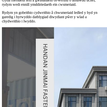
Gyda rheolaeth lem a gwasanaeth ôl-werthu o ansawdd uchel,
rydym wedi ennill ymddiriedaeth ein cwsmeriaid.
Rydym yn gobeithio cydweithio â chwsmeriaid ledled y byd yn
garedig i hyrwyddo datblygiad diwydiant pŵer y wlad a
chydweithio i lwyddo.