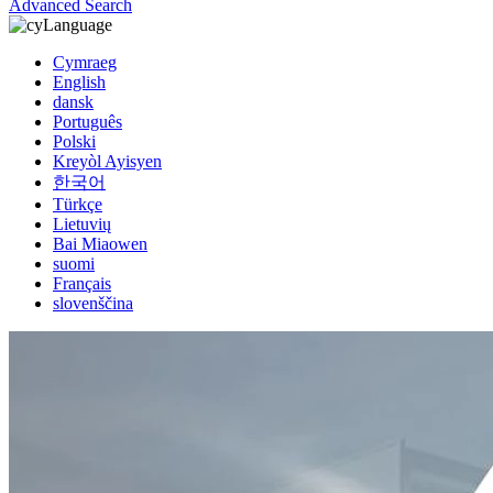
Advanced Search
Language
Cymraeg
English
dansk
Português
Polski
Kreyòl Ayisyen
한국어
Türkçe
Lietuvių
Bai Miaowen
suomi
Français
slovenščina