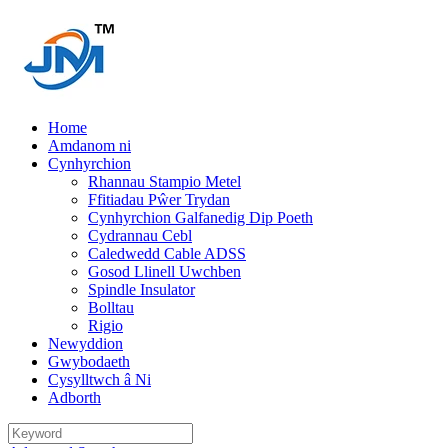
Home
Amdanom ni
Cynhyrchion
Rhannau Stampio Metel
Ffitiadau Pŵer Trydan
Cynhyrchion Galfanedig Dip Poeth
Cydrannau Cebl
Caledwedd Cable ADSS
Gosod Llinell Uwchben
Spindle Insulator
Bolltau
Rigio
Newyddion
Gwybodaeth
Cysylltwch â Ni
Adborth