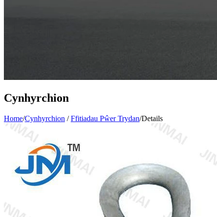
Cynhyrchion
Home
/
Cynhyrchion
/
Ffitiadau Pŵer Trydan
/
Details