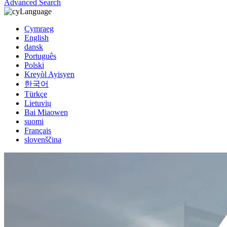
Advanced Search
Language
Cymraeg
English
dansk
Português
Polski
Kreyòl Ayisyen
한국어
Türkçe
Lietuvių
Bai Miaowen
suomi
Français
slovenščina