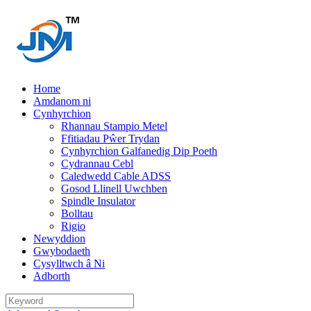
Home
Amdanom ni
Cynhyrchion
Rhannau Stampio Metel
Ffitiadau Pŵer Trydan
Cynhyrchion Galfanedig Dip Poeth
Cydrannau Cebl
Caledwedd Cable ADSS
Gosod Llinell Uwchben
Spindle Insulator
Bolltau
Rigio
Newyddion
Gwybodaeth
Cysylltwch â Ni
Adborth