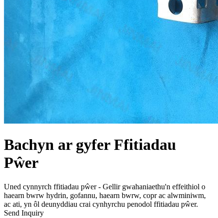
Bachyn ar gyfer Ffitiadau
Pŵer
Uned cynnyrch ffitiadau pŵer - Gellir gwahaniaethu'n effeithiol o
haearn bwrw hydrin, gofannu, haearn bwrw, copr ac alwminiwm,
ac ati, yn ôl deunyddiau crai cynhyrchu penodol ffitiadau pŵer.
Send Inquiry