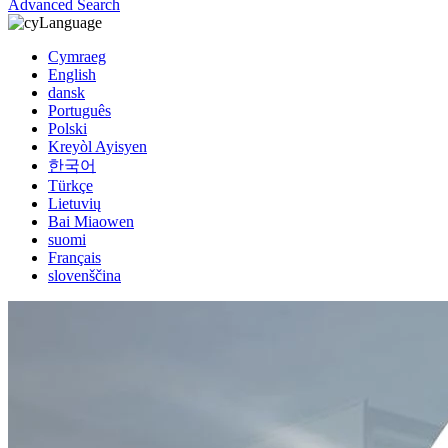
Advanced Search
Language
Cymraeg
English
dansk
Português
Polski
Kreyòl Ayisyen
한국어
Türkçe
Lietuvių
Bai Miaowen
suomi
Français
slovenščina