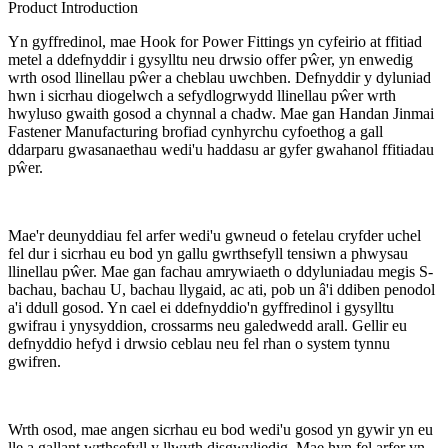
Product Introduction
Yn gyffredinol, mae Hook for Power Fittings yn cyfeirio at ffitiad
metel a ddefnyddir i gysylltu neu drwsio offer pŵer, yn enwedig
wrth osod llinellau pŵer a cheblau uwchben. Defnyddir y dyluniad
hwn i sicrhau diogelwch a sefydlogrwydd llinellau pŵer wrth
hwyluso gwaith gosod a chynnal a chadw. Mae gan Handan Jinmai
Fastener Manufacturing brofiad cynhyrchu cyfoethog a gall
ddarparu gwasanaethau wedi'u haddasu ar gyfer gwahanol ffitiadau
pŵer.
Mae'r deunyddiau fel arfer wedi'u gwneud o fetelau cryfder uchel
fel dur i sicrhau eu bod yn gallu gwrthsefyll tensiwn a phwysau
llinellau pŵer. Mae gan fachau amrywiaeth o ddyluniadau megis S-
bachau, bachau U, bachau llygaid, ac ati, pob un â'i ddiben penodol
a'i ddull gosod. Yn cael ei ddefnyddio'n gyffredinol i gysylltu
gwifrau i ynysyddion, crossarms neu galedwedd arall. Gellir eu
defnyddio hefyd i drwsio ceblau neu fel rhan o system tynnu
gwifren.
Wrth osod, mae angen sicrhau eu bod wedi'u gosod yn gywir yn eu
lle a gallant wrthsefyll y llwyth disgwyliedig. Mae hyn fel arfer yn