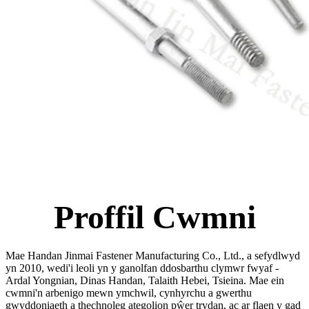
Proffil Cwmni
Mae Handan Jinmai Fastener Manufacturing Co., Ltd., a sefydlwyd
yn 2010, wedi'i leoli yn y ganolfan ddosbarthu clymwr fwyaf -
Ardal Yongnian, Dinas Handan, Talaith Hebei, Tsieina. Mae ein
cwmni'n arbenigo mewn ymchwil, cynhyrchu a gwerthu
gwyddoniaeth a thechnoleg ategolion pŵer trydan, ac ar flaen y gad