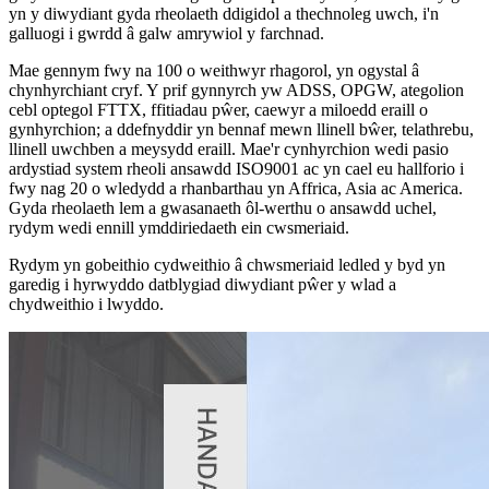
yn y diwydiant gyda rheolaeth ddigidol a thechnoleg uwch, i'n
galluogi i gwrdd â galw amrywiol y farchnad.
Mae gennym fwy na 100 o weithwyr rhagorol, yn ogystal â
chynhyrchiant cryf. Y prif gynnyrch yw ADSS, OPGW, ategolion
cebl optegol FTTX, ffitiadau pŵer, caewyr a miloedd eraill o
gynhyrchion; a ddefnyddir yn bennaf mewn llinell bŵer, telathrebu,
llinell uwchben a meysydd eraill. Mae'r cynhyrchion wedi pasio
ardystiad system rheoli ansawdd ISO9001 ac yn cael eu hallforio i
fwy nag 20 o wledydd a rhanbarthau yn Affrica, Asia ac America.
Gyda rheolaeth lem a gwasanaeth ôl-werthu o ansawdd uchel,
rydym wedi ennill ymddiriedaeth ein cwsmeriaid.
Rydym yn gobeithio cydweithio â chwsmeriaid ledled y byd yn
garedig i hyrwyddo datblygiad diwydiant pŵer y wlad a
chydweithio i lwyddo.