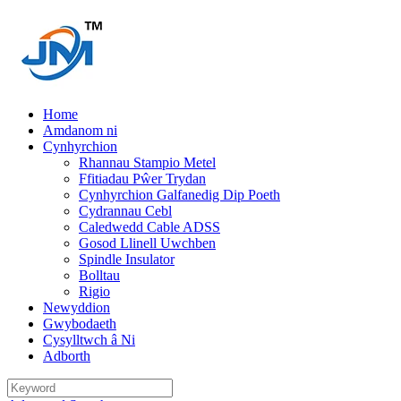
Home
Amdanom ni
Cynhyrchion
Rhannau Stampio Metel
Ffitiadau Pŵer Trydan
Cynhyrchion Galfanedig Dip Poeth
Cydrannau Cebl
Caledwedd Cable ADSS
Gosod Llinell Uwchben
Spindle Insulator
Bolltau
Rigio
Newyddion
Gwybodaeth
Cysylltwch â Ni
Adborth