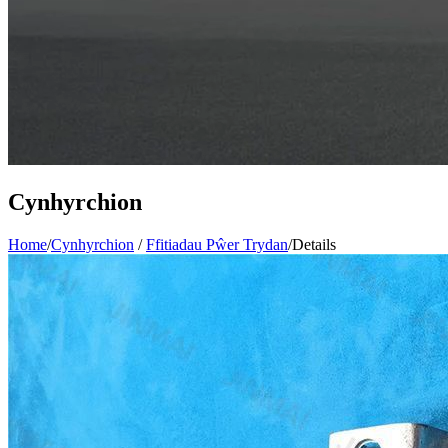
Cynhyrchion
Home
/
Cynhyrchion
/
Ffitiadau Pŵer Trydan
/
Details