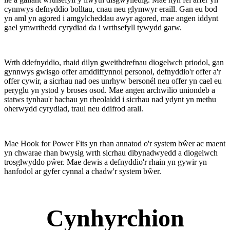
cynnwys defnyddio bolltau, cnau neu glymwyr eraill. Gan eu bod
yn aml yn agored i amgylcheddau awyr agored, mae angen iddynt
gael ymwrthedd cyrydiad da i wrthsefyll tywydd garw.
Wrth ddefnyddio, rhaid dilyn gweithdrefnau diogelwch priodol, gan
gynnwys gwisgo offer amddiffynnol personol, defnyddio'r offer a'r
offer cywir, a sicrhau nad oes unrhyw bersonél neu offer yn cael eu
peryglu yn ystod y broses osod. Mae angen archwilio uniondeb a
statws tynhau'r bachau yn rheolaidd i sicrhau nad ydynt yn methu
oherwydd cyrydiad, traul neu ddifrod arall.
Mae Hook for Power Fits yn rhan annatod o'r system bŵer ac maent
yn chwarae rhan bwysig wrth sicrhau dibynadwyedd a diogelwch
trosglwyddo pŵer. Mae dewis a defnyddio'r rhain yn gywir yn
hanfodol ar gyfer cynnal a chadw'r system bŵer.
Cynhyrchion