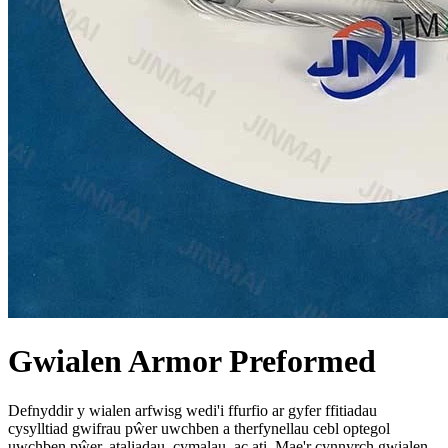
Gwialen Armor Preformed
Defnyddir y wialen arfwisg wedi'i ffurfio ar gyfer ffitiadau
cysylltiad gwifrau pŵer uwchben a therfynellau cebl optegol
uwchben pŵer, ataliadau, cymalau, ac ati. Mae'r cynnyrch gwialen