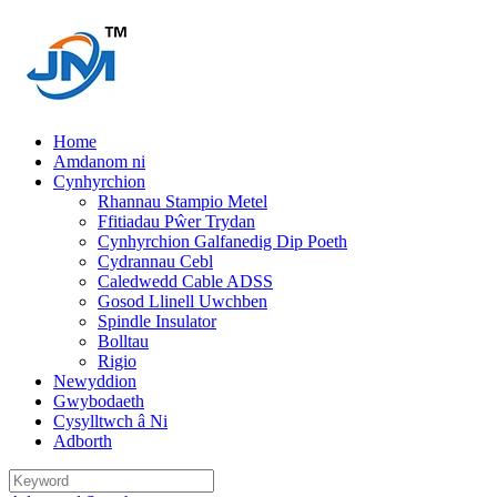
Home
Amdanom ni
Cynhyrchion
Rhannau Stampio Metel
Ffitiadau Pŵer Trydan
Cynhyrchion Galfanedig Dip Poeth
Cydrannau Cebl
Caledwedd Cable ADSS
Gosod Llinell Uwchben
Spindle Insulator
Bolltau
Rigio
Newyddion
Gwybodaeth
Cysylltwch â Ni
Adborth