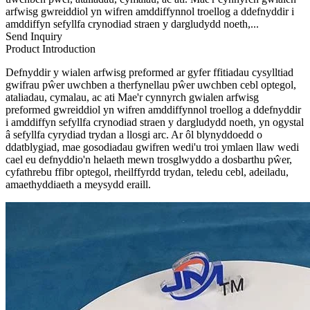
arfwisg gwreiddiol yn wifren amddiffynnol troellog a ddefnyddir i
amddiffyn sefyllfa crynodiad straen y dargludydd noeth,...
Send Inquiry
Product Introduction
Defnyddir y wialen arfwisg preformed ar gyfer ffitiadau cysylltiad
gwifrau pŵer uwchben a therfynellau pŵer uwchben cebl optegol,
ataliadau, cymalau, ac ati Mae'r cynnyrch gwialen arfwisg
preformed gwreiddiol yn wifren amddiffynnol troellog a ddefnyddir
i amddiffyn sefyllfa crynodiad straen y dargludydd noeth, yn ogystal
â sefyllfa cyrydiad trydan a llosgi arc. Ar ôl blynyddoedd o
ddatblygiad, mae gosodiadau gwifren wedi'u troi ymlaen llaw wedi
cael eu defnyddio'n helaeth mewn trosglwyddo a dosbarthu pŵer,
cyfathrebu ffibr optegol, rheilffyrdd trydan, teledu cebl, adeiladu,
amaethyddiaeth a meysydd eraill.