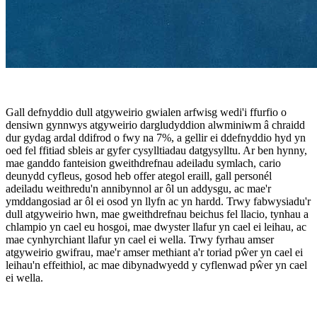
Gall defnyddio dull atgyweirio gwialen arfwisg wedi'i ffurfio o
densiwn gynnwys atgyweirio dargludyddion alwminiwm â chraidd
dur gydag ardal ddifrod o fwy na 7%, a gellir ei ddefnyddio hyd yn
oed fel ffitiad sbleis ar gyfer cysylltiadau datgysylltu. Ar ben hynny,
mae ganddo fanteision gweithdrefnau adeiladu symlach, cario
deunydd cyfleus, gosod heb offer ategol eraill, gall personél
adeiladu weithredu'n annibynnol ar ôl un addysgu, ac mae'r
ymddangosiad ar ôl ei osod yn llyfn ac yn hardd. Trwy fabwysiadu'r
dull atgyweirio hwn, mae gweithdrefnau beichus fel llacio, tynhau a
chlampio yn cael eu hosgoi, mae dwyster llafur yn cael ei leihau, ac
mae cynhyrchiant llafur yn cael ei wella. Trwy fyrhau amser
atgyweirio gwifrau, mae'r amser methiant a'r toriad pŵer yn cael ei
leihau'n effeithiol, ac mae dibynadwyedd y cyflenwad pŵer yn cael
ei wella.