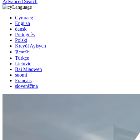
Advanced Search
Language
Cymraeg
English
dansk
Português
Polski
Kreyòl Ayisyen
한국어
Türkçe
Lietuvių
Bai Miaowen
suomi
Français
slovenščina