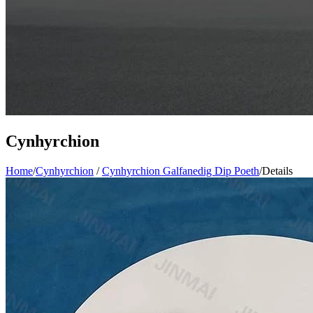
Cynhyrchion
Home
/
Cynhyrchion
/
Cynhyrchion Galfanedig Dip Poeth
/
Details