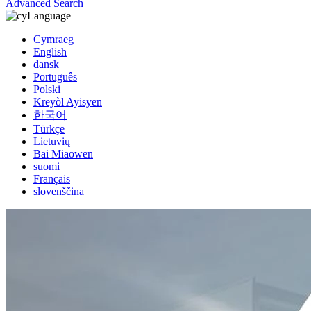
Advanced Search
Language
Cymraeg
English
dansk
Português
Polski
Kreyòl Ayisyen
한국어
Türkçe
Lietuvių
Bai Miaowen
suomi
Français
slovenščina