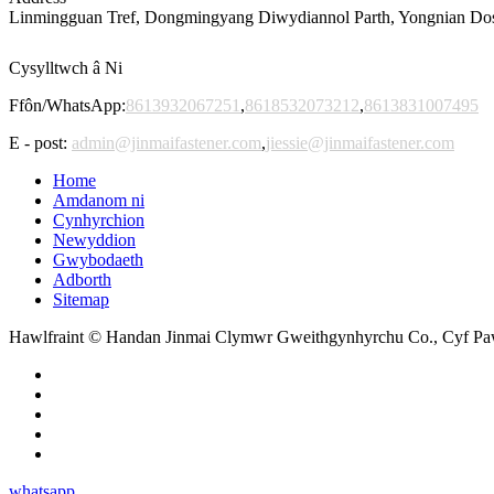
Linmingguan Tref, Dongmingyang Diwydiannol Parth, Yongnian Dosba
Cysylltwch â Ni
Ffôn/WhatsApp:
8613932067251
,
8618532073212
,
8613831007495
E - post:
admin@jinmaifastener.com
,
jiessie@jinmaifastener.com
Home
Amdanom ni
Cynhyrchion
Newyddion
Gwybodaeth
Adborth
Sitemap
Hawlfraint © Handan Jinmai Clymwr Gweithgynhyrchu Co., Cyf Pa
whatsapp