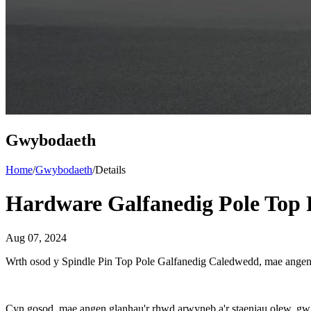
Gwybodaeth
Home
/
Gwybodaeth
/
Details
Hardware Galfanedig Pole Top 
Aug 07, 2024
Wrth osod y Spindle Pin Top Pole Galfanedig Caledwedd, mae angen d
Cyn gosod, mae angen glanhau'r rhwd arwyneb a'r staeniau olew, gwiri