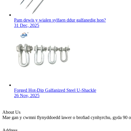
Pam dewis y wialen sylfaen ddur galfanedig hon?
31 Dec, 2025
Forged Hot-Dip Galfanized Steel U-Shackle
26 Nov, 2025
About Us
Mae gan y cwmni flynyddoedd lawer o brofiad cynhyrchu, gyda 90 o 
Address