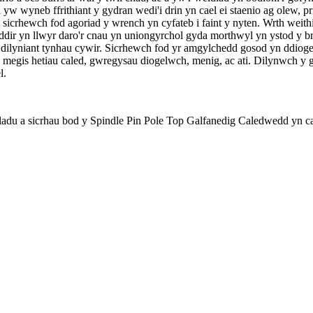
 yw wyneb ffrithiant y gydran wedi'i drin yn cael ei staenio ag olew, p
 sicrhewch fod agoriad y wrench yn cyfateb i faint y nyten. Wrth wei
r yn llwyr daro'r cnau yn uniongyrchol gyda morthwyl yn ystod y bros
y dilyniant tynhau cywir. Sicrhewch fod yr amgylchedd gosod yn ddio
 megis hetiau caled, gwregysau diogelwch, menig, ac ati. Dilynwch y 
l.
ladu a sicrhau bod y Spindle Pin Pole Top Galfanedig Caledwedd yn cae