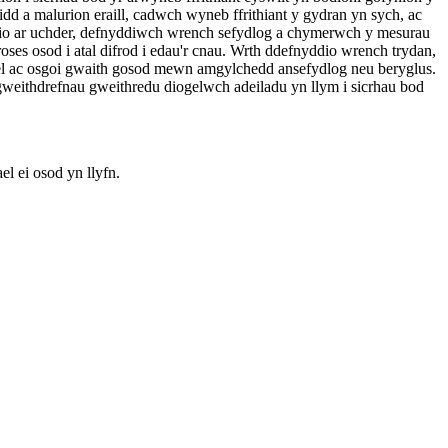
ridd a malurion eraill, cadwch wyneb ffrithiant y gydran yn sych, ac
thio ar uchder, defnyddiwch wrench sefydlog a chymerwch y mesurau
es osod i atal difrod i edau'r cnau. Wrth ddefnyddio wrench trydan,
gel ac osgoi gwaith gosod mewn amgylchedd ansefydlog neu beryglus.
gweithdrefnau gweithredu diogelwch adeiladu yn llym i sicrhau bod
l ei osod yn llyfn.