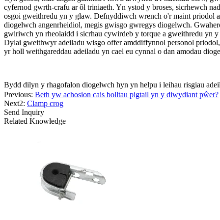
cyfernod gwrth-crafu ar ôl triniaeth. Yn ystod y broses, sicrhewch nad
osgoi gweithredu yn y glaw. Defnyddiwch wrench o'r maint priodol a
diogelwch angenrheidiol, megis gwisgo gwregys diogelwch. Gwaherddi
gwiriwch yn rheolaidd i sicrhau cywirdeb y torque a gweithredu yn 
Dylai gweithwyr adeiladu wisgo offer amddiffynnol personol priodol,
yr holl weithgareddau adeiladu yn cael eu cynnal o dan amodau dioge
Bydd dilyn y rhagofalon diogelwch hyn yn helpu i leihau risgiau adei
Previous:
Beth yw achosion cais bolltau pigtail yn y diwydiant pŵer?
Next2:
Clamp crog
Send Inquiry
Related Knowledge