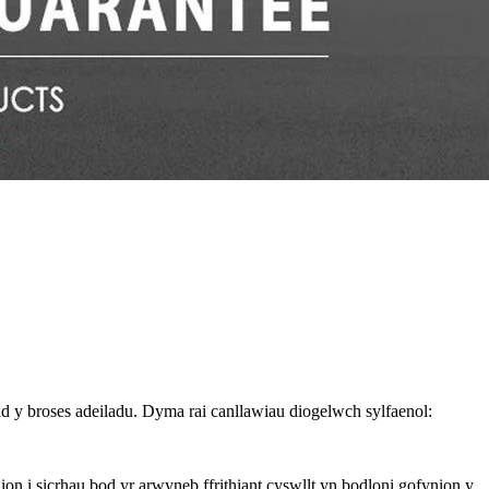
d y broses adeiladu. Dyma rai canllawiau diogelwch sylfaenol:
on i sicrhau bod yr arwyneb ffrithiant cyswllt yn bodloni gofynion y