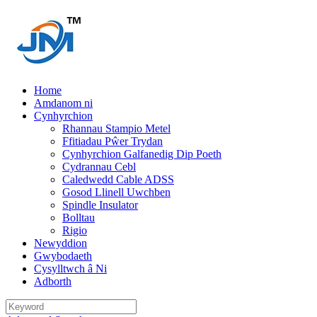
Home
Amdanom ni
Cynhyrchion
Rhannau Stampio Metel
Ffitiadau Pŵer Trydan
Cynhyrchion Galfanedig Dip Poeth
Cydrannau Cebl
Caledwedd Cable ADSS
Gosod Llinell Uwchben
Spindle Insulator
Bolltau
Rigio
Newyddion
Gwybodaeth
Cysylltwch â Ni
Adborth