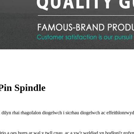
Pin Spindle
ilyn rhai rhagofalon diogelwch i sicrhau diogelwch ac effeithlonrwyd
o a oes burrs ar wal y twll cnau, ac a yw'r weldiad yn bodloni'r gofyni