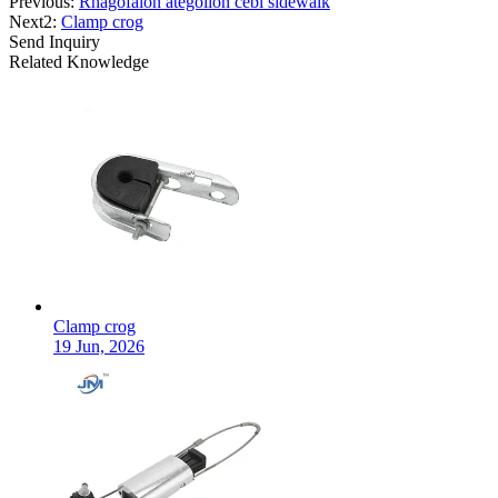
Previous:
Rhagofalon ategolion cebl sidewalk
Next2:
Clamp crog
Send Inquiry
Related Knowledge
Clamp crog
19 Jun, 2026