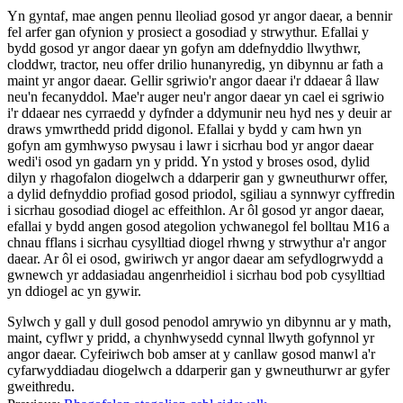
Yn gyntaf, mae angen pennu lleoliad gosod yr angor daear, a bennir
fel arfer gan ofynion y prosiect a gosodiad y strwythur. Efallai y
bydd gosod yr angor daear yn gofyn am ddefnyddio llwythwr,
cloddwr, tractor, neu offer drilio hunanyredig, yn dibynnu ar fath a
maint yr angor daear. Gellir sgriwio'r angor daear i'r ddaear â llaw
neu'n fecanyddol. Mae'r auger neu'r angor daear yn cael ei sgriwio
i'r ddaear nes cyrraedd y dyfnder a ddymunir neu hyd nes y deuir ar
draws ymwrthedd pridd digonol. Efallai y bydd y cam hwn yn
gofyn am gymhwyso pwysau i lawr i sicrhau bod yr angor daear
wedi'i osod yn gadarn yn y pridd. Yn ystod y broses osod, dylid
dilyn y rhagofalon diogelwch a ddarperir gan y gwneuthurwr offer,
a dylid defnyddio profiad gosod priodol, sgiliau a synnwyr cyffredin
i sicrhau gosodiad diogel ac effeithlon. Ar ôl gosod yr angor daear,
efallai y bydd angen gosod ategolion ychwanegol fel bolltau M16 a
chnau fflans i sicrhau cysylltiad diogel rhwng y strwythur a'r angor
daear. Ar ôl ei osod, gwiriwch yr angor daear am sefydlogrwydd a
gwnewch yr addasiadau angenrheidiol i sicrhau bod pob cysylltiad
yn ddiogel ac yn gywir.
Sylwch y gall y dull gosod penodol amrywio yn dibynnu ar y math,
maint, cyflwr y pridd, a chynhwysedd cynnal llwyth gofynnol yr
angor daear. Cyfeiriwch bob amser at y canllaw gosod manwl a'r
cyfarwyddiadau diogelwch a ddarperir gan y gwneuthurwr ar gyfer
gweithredu.