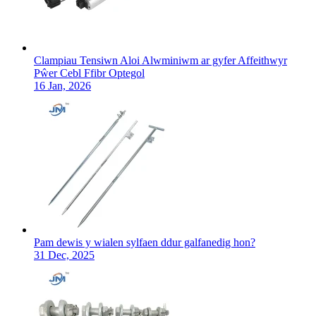
Clampiau Tensiwn Aloi Alwminiwm ar gyfer Affeithwyr
Pŵer Cebl Ffibr Optegol
16 Jan, 2026
Pam dewis y wialen sylfaen ddur galfanedig hon?
31 Dec, 2025