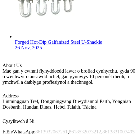
Forged Hot-Dip Galfanized Steel U-Shackle
26 Nov, 2025
About Us
Mae gan y cwmni flynyddoedd lawer o brofiad cynhyrchu, gyda 90
o weithwyr o ansawdd uchel, gan gynnwys 10 personél rheoli, 5
ymchwil a datblygu proffesiynol a thechnegol.
Address
Linmingguan Tref, Dongmingyang Diwydiannol Parth, Yongnian
Dosbarth, Handan Dinas, Hebei Talaith, Tsieina
Cysylltwch â Ni
Ffôn/WhatsApp:
8613932067251
,
8618532073212
,
8613831007495