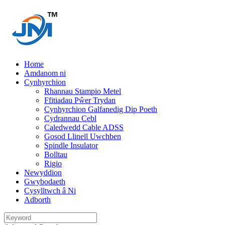
Home
Amdanom ni
Cynhyrchion
Rhannau Stampio Metel
Ffitiadau Pŵer Trydan
Cynhyrchion Galfanedig Dip Poeth
Cydrannau Cebl
Caledwedd Cable ADSS
Gosod Llinell Uwchben
Spindle Insulator
Bolltau
Rigio
Newyddion
Gwybodaeth
Cysylltwch â Ni
Adborth