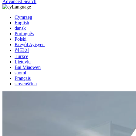
Advanced Search
Language
Cymraeg
English
dansk
Português
Polski
Kreyòl Ayisyen
한국어
Türkçe
Lietuvių
Bai Miaowen
suomi
Français
slovenščina