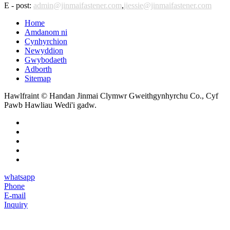
E - post:
admin@jinmaifastener.com
,
jiessie@jinmaifastener.com
Home
Amdanom ni
Cynhyrchion
Newyddion
Gwybodaeth
Adborth
Sitemap
Hawlfraint © Handan Jinmai Clymwr Gweithgynhyrchu Co., Cyf
Pawb Hawliau Wedi'i gadw.
whatsapp
Phone
E-mail
Inquiry