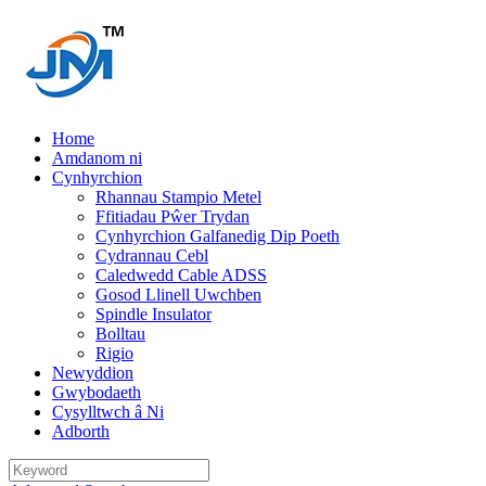
Home
Amdanom ni
Cynhyrchion
Rhannau Stampio Metel
Ffitiadau Pŵer Trydan
Cynhyrchion Galfanedig Dip Poeth
Cydrannau Cebl
Caledwedd Cable ADSS
Gosod Llinell Uwchben
Spindle Insulator
Bolltau
Rigio
Newyddion
Gwybodaeth
Cysylltwch â Ni
Adborth