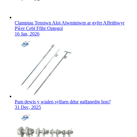
Clampiau Tensiwn Aloi Alwminiwm ar gyfer Affeithwyr
Pŵer Cebl Ffibr Optegol
16 Jan, 2026
Pam dewis y wialen sylfaen ddur galfanedig hon?
31 Dec, 2025