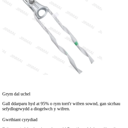
Grym dal uchel
Gall ddarparu hyd at 95% o rym torri'r wifren sownd, gan sicrhau
sefydlogrwydd a diogelwch y wifren.
Gwrthiant cyrydiad