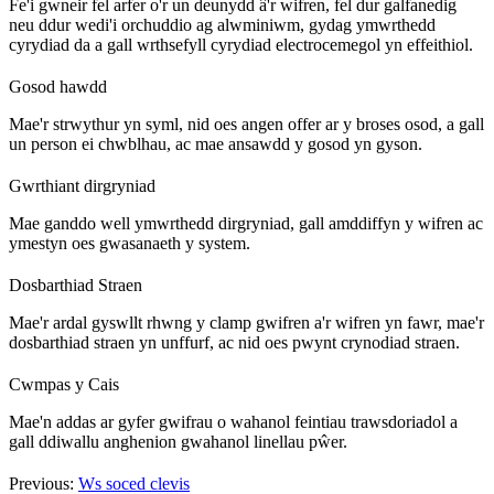
Fe'i gwneir fel arfer o'r un deunydd â'r wifren, fel dur galfanedig
neu ddur wedi'i orchuddio ag alwminiwm, gydag ymwrthedd
cyrydiad da a gall wrthsefyll cyrydiad electrocemegol yn effeithiol.
Gosod hawdd
Mae'r strwythur yn syml, nid oes angen offer ar y broses osod, a gall
un person ei chwblhau, ac mae ansawdd y gosod yn gyson.
Gwrthiant dirgryniad
Mae ganddo well ymwrthedd dirgryniad, gall amddiffyn y wifren ac
ymestyn oes gwasanaeth y system.
Dosbarthiad Straen
Mae'r ardal gyswllt rhwng y clamp gwifren a'r wifren yn fawr, mae'r
dosbarthiad straen yn unffurf, ac nid oes pwynt crynodiad straen.
Cwmpas y Cais
Mae'n addas ar gyfer gwifrau o wahanol feintiau trawsdoriadol a
gall ddiwallu anghenion gwahanol linellau pŵer.
Previous:
Ws soced clevis