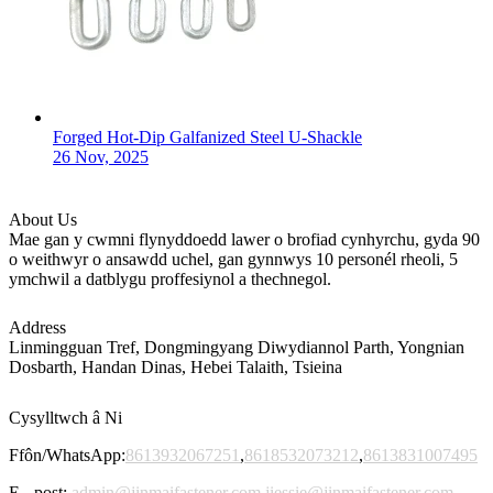
Forged Hot-Dip Galfanized Steel U-Shackle
26 Nov, 2025
About Us
Mae gan y cwmni flynyddoedd lawer o brofiad cynhyrchu, gyda 90
o weithwyr o ansawdd uchel, gan gynnwys 10 personél rheoli, 5
ymchwil a datblygu proffesiynol a thechnegol.
Address
Linmingguan Tref, Dongmingyang Diwydiannol Parth, Yongnian
Dosbarth, Handan Dinas, Hebei Talaith, Tsieina
Cysylltwch â Ni
Ffôn/WhatsApp:
8613932067251
,
8618532073212
,
8613831007495
E - post:
admin@jinmaifastener.com
,
jiessie@jinmaifastener.com