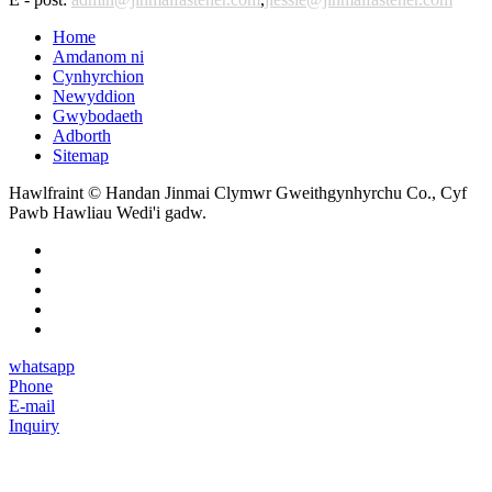
Home
Amdanom ni
Cynhyrchion
Newyddion
Gwybodaeth
Adborth
Sitemap
Hawlfraint © Handan Jinmai Clymwr Gweithgynhyrchu Co., Cyf
Pawb Hawliau Wedi'i gadw.
whatsapp
Phone
E-mail
Inquiry