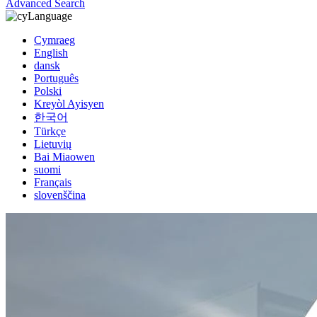
Advanced Search
Language
Cymraeg
English
dansk
Português
Polski
Kreyòl Ayisyen
한국어
Türkçe
Lietuvių
Bai Miaowen
suomi
Français
slovenščina