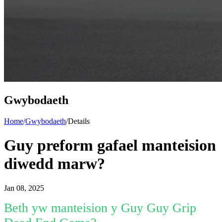
Gwybodaeth
Home
/
Gwybodaeth
/
Details
Guy preform gafael manteision
diwedd marw?
Jan 08, 2025
Beth yw manteision y Guy Guy Grip