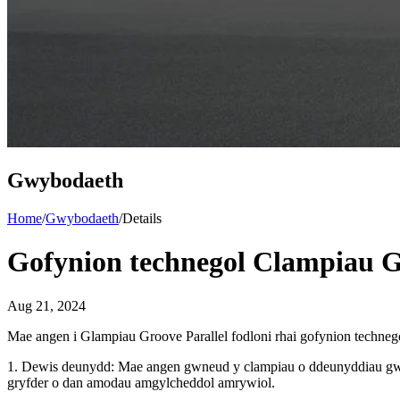
Gwybodaeth
Home
/
Gwybodaeth
/
Details
Gofynion technegol Clampiau G
Aug 21, 2024
Mae angen i Glampiau Groove Parallel fodloni rhai gofynion technego
1. Dewis deunydd: Mae angen gwneud y clampiau o ddeunyddiau gwyd
gryfder o dan amodau amgylcheddol amrywiol.