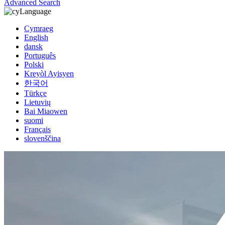
Advanced Search
Language
Cymraeg
English
dansk
Português
Polski
Kreyòl Ayisyen
한국어
Türkçe
Lietuvių
Bai Miaowen
suomi
Français
slovenščina