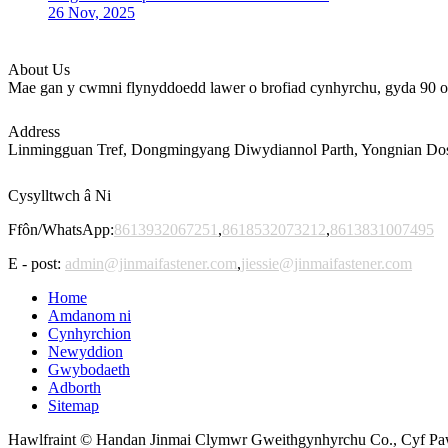
26 Nov, 2025
About Us
Mae gan y cwmni flynyddoedd lawer o brofiad cynhyrchu, gyda 90 o 
Address
Linmingguan Tref, Dongmingyang Diwydiannol Parth, Yongnian Dosba
Cysylltwch â Ni
Ffôn/WhatsApp:
8613932067251
,
8618532073212
,
8613831007495
E - post:
admin@jinmaifastener.com
,
jiessie@jinmaifastener.com
Home
Amdanom ni
Cynhyrchion
Newyddion
Gwybodaeth
Adborth
Sitemap
Hawlfraint © Handan Jinmai Clymwr Gweithgynhyrchu Co., Cyf Pa