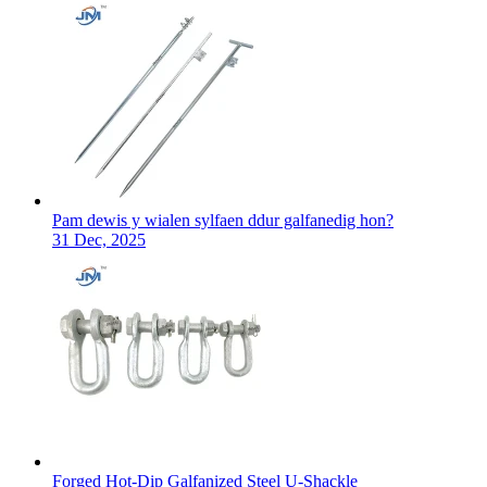
Pam dewis y wialen sylfaen ddur galfanedig hon?
31 Dec, 2025
Forged Hot-Dip Galfanized Steel U-Shackle