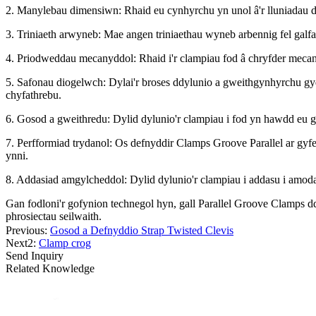
2. Manylebau dimensiwn: Rhaid eu cynhyrchu yn unol â'r lluniadau dy
3. Triniaeth arwyneb: Mae angen triniaethau wyneb arbennig fel galf
4. Priodweddau mecanyddol: Rhaid i'r clampiau fod â chryfder mecany
5. Safonau diogelwch: Dylai'r broses ddylunio a gweithgynhyrchu g
chyfathrebu.
6. Gosod a gweithredu: Dylid dylunio'r clampiau i fod yn hawdd eu go
7. Perfformiad trydanol: Os defnyddir Clamps Groove Parallel ar gyfer 
ynni.
8. Addasiad amgylcheddol: Dylid dylunio'r clampiau i addasu i amodau 
Gan fodloni'r gofynion technegol hyn, gall Parallel Groove Clamps d
phrosiectau seilwaith.
Previous:
Gosod a Defnyddio Strap Twisted Clevis
Next2:
Clamp crog
Send Inquiry
Related Knowledge