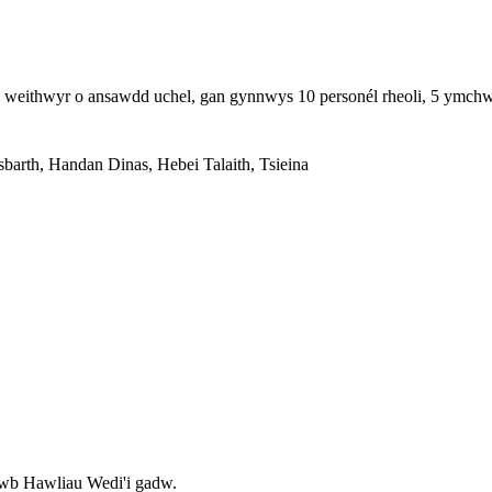
weithwyr o ansawdd uchel, gan gynnwys 10 personél rheoli, 5 ymchwil
rth, Handan Dinas, Hebei Talaith, Tsieina
wb Hawliau Wedi'i gadw.