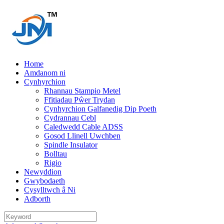
Home
Amdanom ni
Cynhyrchion
Rhannau Stampio Metel
Ffitiadau Pŵer Trydan
Cynhyrchion Galfanedig Dip Poeth
Cydrannau Cebl
Caledwedd Cable ADSS
Gosod Llinell Uwchben
Spindle Insulator
Bolltau
Rigio
Newyddion
Gwybodaeth
Cysylltwch â Ni
Adborth