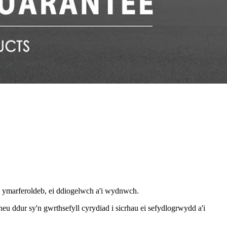
i ymarferoldeb, ei ddiogelwch a'i wydnwch.
dur sy'n gwrthsefyll cyrydiad i sicrhau ei sefydlogrwydd a'i