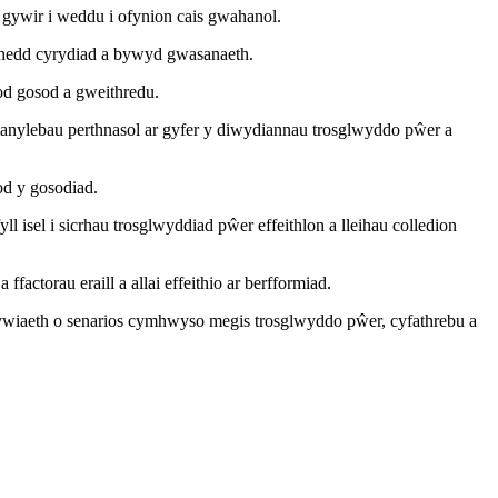
 gywir i weddu i ofynion cais gwahanol.
rthedd cyrydiad a bywyd gwasanaeth.
tod gosod a gweithredu.
anylebau perthnasol ar gyfer y diwydiannau trosglwyddo pŵer a
od y gosodiad.
l isel i sicrhau trosglwyddiad pŵer effeithlon a lleihau colledion
ctorau eraill a allai effeithio ar berfformiad.
mrywiaeth o senarios cymhwyso megis trosglwyddo pŵer, cyfathrebu a