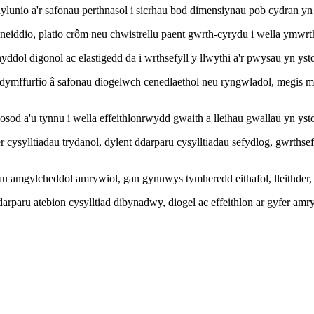
lunio a'r safonau perthnasol i sicrhau bod dimensiynau pob cydran yn
aneiddio, platio crôm neu chwistrellu paent gwrth-cyrydu i wella ymw
ddol digonol ac elastigedd da i wrthsefyll y llwythi a'r pwysau yn ys
ydymffurfio â safonau diogelwch cenedlaethol neu ryngwladol, megis m
sod a'u tynnu i wella effeithlonrwydd gwaith a lleihau gwallau yn yst
cysylltiadau trydanol, dylent ddarparu cysylltiadau sefydlog, gwrthsefyl
amgylcheddol amrywiol, gan gynnwys tymheredd eithafol, lleithder, a ffa
darparu atebion cysylltiad dibynadwy, diogel ac effeithlon ar gyfer a