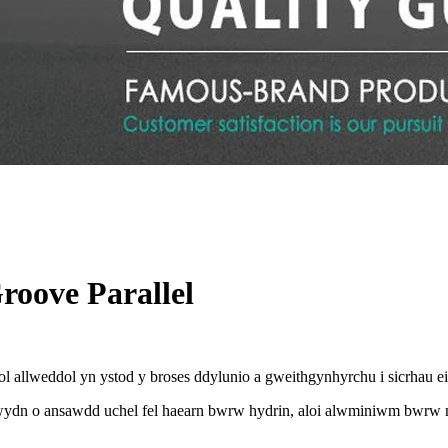
roove Parallel
l allweddol yn ystod y broses ddylunio a gweithgynhyrchu i sicrhau e
n o ansawdd uchel fel haearn bwrw hydrin, aloi alwminiwm bwrw neu d