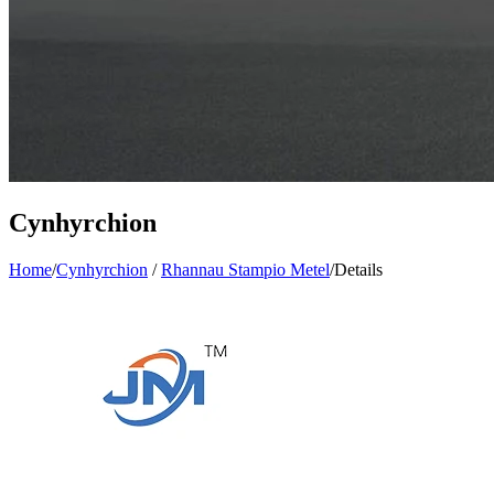
Cynhyrchion
Home
/
Cynhyrchion
/
Rhannau Stampio Metel
/
Details