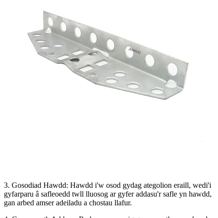
3. Gosodiad Hawdd: Hawdd i'w osod gydag ategolion eraill, wedi'i
gyfarparu â safleoedd twll lluosog ar gyfer addasu'r safle yn hawdd,
gan arbed amser adeiladu a chostau llafur.