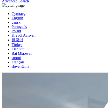
Advanced Search
Language
Cymraeg
English
dansk
Português
Polski
Kreyòl Ayisyen
한국어
Türkçe
Lietuvių
Bai Miaowen
suomi
Français
slovenščina