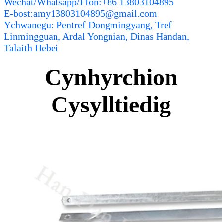
Wechat/Whatsapp/Ffôn:+86 13803104895
E-bost:amy13803104895@gmail.com
Ychwanegu: Pentref Dongmingyang, Tref
Linmingguan, Ardal Yongnian, Dinas Handan,
Talaith Hebei
Cynhyrchion
Cysylltiedig