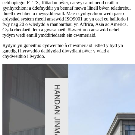
cebl optegol FTTX, ffitiadau pŵer, caewyr a miloedd eraill o
gynhyrchion; a ddefnyddir yn bennaf mewn llinell bŵer, telathrebu,
llinell uwchben a meysydd eraill. Mae'r cynhyrchion wedi pasio
ardystiad system rheoli ansawdd ISO9001 ac yn cael eu hallforio i
fwy nag 20 o wledydd a rhanbarthau yn Affrica, Asia ac America.
Gyda rheolaeth lem a gwasanaeth ôl-werthu o ansawdd uchel,
rydym wedi ennill ymddiriedaeth ein cwsmeriaid.
Rydym yn gobeithio cydweithio â chwsmeriaid ledled y byd yn
garedig i hyrwyddo datblygiad diwydiant pŵer y wlad a
chydweithio i lwyddo.