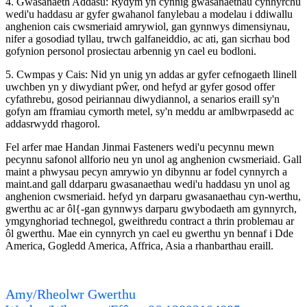
4. Gwasanaeth Addasu: Rydym yn cynnig gwasanaethau cynhyrchu
wedi'u haddasu ar gyfer gwahanol fanylebau a modelau i ddiwallu
anghenion cais cwsmeriaid amrywiol, gan gynnwys dimensiynau,
nifer a gosodiad tyllau, trwch galfaneiddio, ac ati, gan sicrhau bod
gofynion personol prosiectau arbennig yn cael eu bodloni.
5. Cwmpas y Cais: Nid yn unig yn addas ar gyfer cefnogaeth llinell
uwchben yn y diwydiant pŵer, ond hefyd ar gyfer gosod offer
cyfathrebu, gosod peiriannau diwydiannol, a senarios eraill sy'n
gofyn am fframiau cymorth metel, sy'n meddu ar amlbwrpasedd ac
addasrwydd rhagorol.
Fel arfer mae Handan Jinmai Fasteners wedi'u pecynnu mewn
pecynnu safonol allforio neu yn unol ag anghenion cwsmeriaid. Gall
maint a phwysau pecyn amrywio yn dibynnu ar fodel cynnyrch a
maint.and gall ddarparu gwasanaethau wedi'u haddasu yn unol ag
anghenion cwsmeriaid. hefyd yn darparu gwasanaethau cyn-werthu,
gwerthu ac ar ôl{-gan gynnwys darparu gwybodaeth am gynnyrch,
ymgynghoriad technegol, gweithredu contract a thrin problemau ar
ôl gwerthu. Mae ein cynnyrch yn cael eu gwerthu yn bennaf i Dde
America, Gogledd America, Affrica, Asia a rhanbarthau eraill.
Amy/Rheolwr Gwerthu