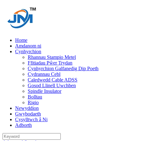
Home
Amdanom ni
Cynhyrchion
Rhannau Stampio Metel
Ffitiadau Pŵer Trydan
Cynhyrchion Galfanedig Dip Poeth
Cydrannau Cebl
Caledwedd Cable ADSS
Gosod Llinell Uwchben
Spindle Insulator
Bolltau
Rigio
Newyddion
Gwybodaeth
Cysylltwch â Ni
Adborth