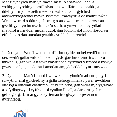
Mae'r cynnyrch hwn yn fraced metel o ansawdd uchel a
weithgynhyrchir yn broffesiynol mewn ffatri Tsieineaidd, a
ddefnyddir yn helaeth mewn croesfraich aml-gylched
amlswyddogaethol mewn systemau trawsyrru a dosbarthu pŵer.
Wedi'i wneud o ddur galfanedig o ansawdd uchel a phrosesau
gweithgynhyrchu uwch, mae'n sicrhau ymwrthedd cyrydiad
rhagorol a chryfder mecanyddol, gan fodloni gofynion gosod yn
effeithiol o dan amodau gwaith cymhleth amrywiol.
1. Deunydd: Wedi'i wneud o blât dur cryfder uchel wedi'i rolio'n
oer, wedi'i galfaneiddio'n boeth, gyda gorchudd sinc trwchus a
thrwchus, gan wella'n fawr ymwrthedd cyrydiad y braced a bywyd
gwasanaeth, gan addasu i amodau amgylcheddol llym amrywiol.
2. Dyluniad: Mae'r braced hwn wedi'i ddylunio'n arbennig gyda
strwythur aml-gylched, sy'n gallu cefnogi llinellau pŵer uwchben
lluosog a llinellau cyfathrebu ar yr un pryd, gan wella hyblygrwydd
a sefydlogrwydd cyffredinol cynllun llinell, a darparu sylfaen
gefnogol gadarn ar gyfer systemau trosglwyddo pŵer neu
gyfathrebu.