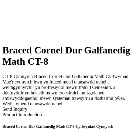
Braced Cornel Dur Galfanedig
Math CT-8
CT-8 Cynnyrch Braced Cornel Dur Galfanedig Math Cyflwyniad
Mae'r cynnyrch hwn yn fraced metel o ansawdd uchel a
weithgynhyrchir yn broffesiynol mewn ffatri Tsieineaidd, a
ddefnyddir yn helaeth mewn croesfraich aml-gylched
amlswyddogaethol mewn systemau trawsyrru a dosbarthu pŵer.
Wedi'i wneud o ansawdd uchel ...
Send Inquiry
Product Introduction
Braced Cornel Dur Galfanedig Math CT-8 Cyflwyniad Cynnyrch