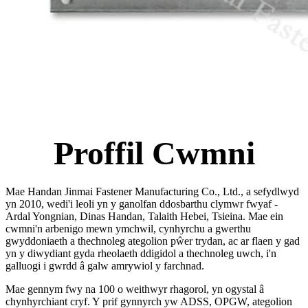
Proffil Cwmni
Mae Handan Jinmai Fastener Manufacturing Co., Ltd., a sefydlwyd
yn 2010, wedi'i leoli yn y ganolfan ddosbarthu clymwr fwyaf -
Ardal Yongnian, Dinas Handan, Talaith Hebei, Tsieina. Mae ein
cwmni'n arbenigo mewn ymchwil, cynhyrchu a gwerthu
gwyddoniaeth a thechnoleg ategolion pŵer trydan, ac ar flaen y gad
yn y diwydiant gyda rheolaeth ddigidol a thechnoleg uwch, i'n
galluogi i gwrdd â galw amrywiol y farchnad.
Mae gennym fwy na 100 o weithwyr rhagorol, yn ogystal â
chynhyrchiant cryf. Y prif gynnyrch yw ADSS, OPGW, ategolion