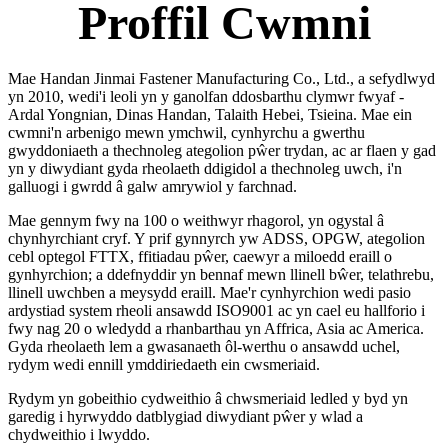
Proffil Cwmni
Mae Handan Jinmai Fastener Manufacturing Co., Ltd., a sefydlwyd
yn 2010, wedi'i leoli yn y ganolfan ddosbarthu clymwr fwyaf -
Ardal Yongnian, Dinas Handan, Talaith Hebei, Tsieina. Mae ein
cwmni'n arbenigo mewn ymchwil, cynhyrchu a gwerthu
gwyddoniaeth a thechnoleg ategolion pŵer trydan, ac ar flaen y gad
yn y diwydiant gyda rheolaeth ddigidol a thechnoleg uwch, i'n
galluogi i gwrdd â galw amrywiol y farchnad.
Mae gennym fwy na 100 o weithwyr rhagorol, yn ogystal â
chynhyrchiant cryf. Y prif gynnyrch yw ADSS, OPGW, ategolion
cebl optegol FTTX, ffitiadau pŵer, caewyr a miloedd eraill o
gynhyrchion; a ddefnyddir yn bennaf mewn llinell bŵer, telathrebu,
llinell uwchben a meysydd eraill. Mae'r cynhyrchion wedi pasio
ardystiad system rheoli ansawdd ISO9001 ac yn cael eu hallforio i
fwy nag 20 o wledydd a rhanbarthau yn Affrica, Asia ac America.
Gyda rheolaeth lem a gwasanaeth ôl-werthu o ansawdd uchel,
rydym wedi ennill ymddiriedaeth ein cwsmeriaid.
Rydym yn gobeithio cydweithio â chwsmeriaid ledled y byd yn
garedig i hyrwyddo datblygiad diwydiant pŵer y wlad a
chydweithio i lwyddo.