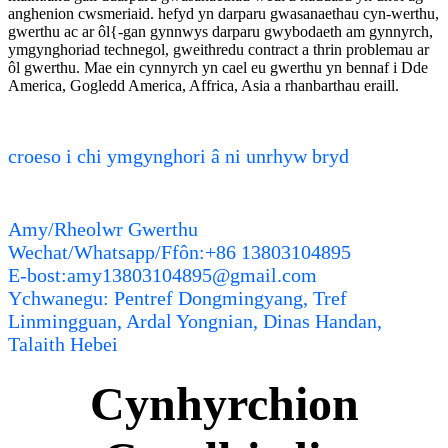
anghenion cwsmeriaid. hefyd yn darparu gwasanaethau cyn-werthu,
gwerthu ac ar ôl{-gan gynnwys darparu gwybodaeth am gynnyrch,
ymgynghoriad technegol, gweithredu contract a thrin problemau ar
ôl gwerthu. Mae ein cynnyrch yn cael eu gwerthu yn bennaf i Dde
America, Gogledd America, Affrica, Asia a rhanbarthau eraill.
croeso i chi ymgynghori â ni unrhyw bryd
Amy/Rheolwr Gwerthu
Wechat/Whatsapp/Ffôn:+86 13803104895
E-bost:amy13803104895@gmail.com
Ychwanegu: Pentref Dongmingyang, Tref
Linmingguan, Ardal Yongnian, Dinas Handan,
Talaith Hebei
Cynhyrchion