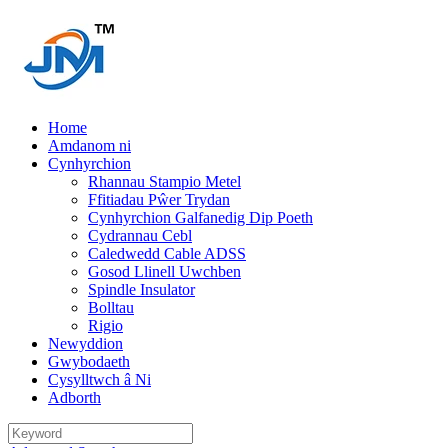
Home
Amdanom ni
Cynhyrchion
Rhannau Stampio Metel
Ffitiadau Pŵer Trydan
Cynhyrchion Galfanedig Dip Poeth
Cydrannau Cebl
Caledwedd Cable ADSS
Gosod Llinell Uwchben
Spindle Insulator
Bolltau
Rigio
Newyddion
Gwybodaeth
Cysylltwch â Ni
Adborth