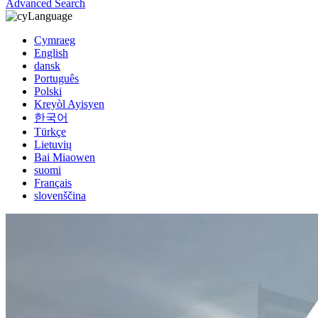
Advanced Search
Language
Cymraeg
English
dansk
Português
Polski
Kreyòl Ayisyen
한국어
Türkçe
Lietuvių
Bai Miaowen
suomi
Français
slovenščina