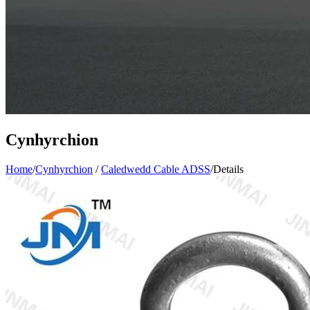
Cynhyrchion
Home
/
Cynhyrchion
/
Caledwedd Cable ADSS
/
Details