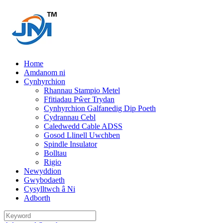
Home
Amdanom ni
Cynhyrchion
Rhannau Stampio Metel
Ffitiadau Pŵer Trydan
Cynhyrchion Galfanedig Dip Poeth
Cydrannau Cebl
Caledwedd Cable ADSS
Gosod Llinell Uwchben
Spindle Insulator
Bolltau
Rigio
Newyddion
Gwybodaeth
Cysylltwch â Ni
Adborth