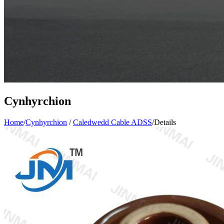
Cynhyrchion
Home
/
Cynhyrchion
/
Caledwedd Cable ADSS
/
Details