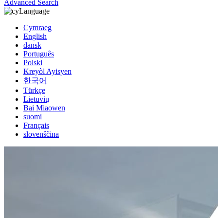
Advanced Search
Language
Cymraeg
English
dansk
Português
Polski
Kreyòl Ayisyen
한국어
Türkçe
Lietuvių
Bai Miaowen
suomi
Français
slovenščina