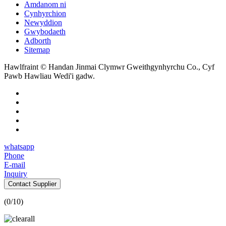
Amdanom ni
Cynhyrchion
Newyddion
Gwybodaeth
Adborth
Sitemap
Hawlfraint © Handan Jinmai Clymwr Gweithgynhyrchu Co., Cyf
Pawb Hawliau Wedi'i gadw.
whatsapp
Phone
E-mail
Inquiry
Contact Supplier
(
0
/10)