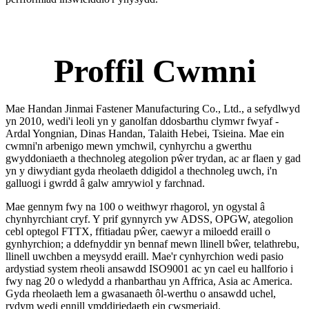
Proffil Cwmni
Mae Handan Jinmai Fastener Manufacturing Co., Ltd., a sefydlwyd
yn 2010, wedi'i leoli yn y ganolfan ddosbarthu clymwr fwyaf -
Ardal Yongnian, Dinas Handan, Talaith Hebei, Tsieina. Mae ein
cwmni'n arbenigo mewn ymchwil, cynhyrchu a gwerthu
gwyddoniaeth a thechnoleg ategolion pŵer trydan, ac ar flaen y gad
yn y diwydiant gyda rheolaeth ddigidol a thechnoleg uwch, i'n
galluogi i gwrdd â galw amrywiol y farchnad.
Mae gennym fwy na 100 o weithwyr rhagorol, yn ogystal â
chynhyrchiant cryf. Y prif gynnyrch yw ADSS, OPGW, ategolion
cebl optegol FTTX, ffitiadau pŵer, caewyr a miloedd eraill o
gynhyrchion; a ddefnyddir yn bennaf mewn llinell bŵer, telathrebu,
llinell uwchben a meysydd eraill. Mae'r cynhyrchion wedi pasio
ardystiad system rheoli ansawdd ISO9001 ac yn cael eu hallforio i
fwy nag 20 o wledydd a rhanbarthau yn Affrica, Asia ac America.
Gyda rheolaeth lem a gwasanaeth ôl-werthu o ansawdd uchel,
rydym wedi ennill ymddiriedaeth ein cwsmeriaid.