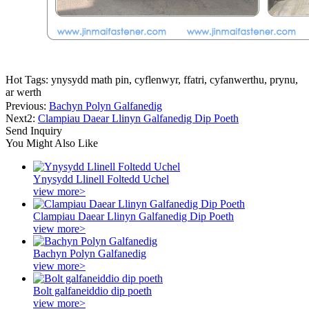
Hot Tags: ynysydd math pin, cyflenwyr, ffatri, cyfanwerthu, prynu,
ar werth
Previous:
Bachyn Polyn Galfanedig
Next2:
Clampiau Daear Llinyn Galfanedig Dip Poeth
Send Inquiry
You Might Also Like
Ynysydd Llinell Foltedd Uchel
view more>
Clampiau Daear Llinyn Galfanedig Dip Poeth
view more>
Bachyn Polyn Galfanedig
view more>
Bolt galfaneiddio dip poeth
view more>