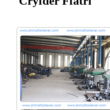
Cryfder Ffatri