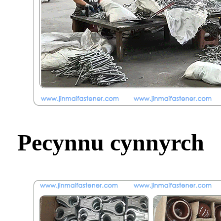
Pecynnu cynnyrch