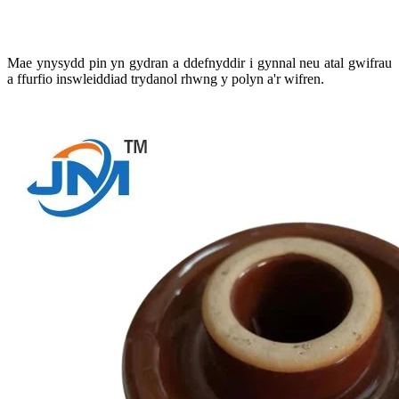
Mae ynysydd pin yn gydran a ddefnyddir i gynnal neu atal gwifrau
a ffurfio inswleiddiad trydanol rhwng y polyn a'r wifren.