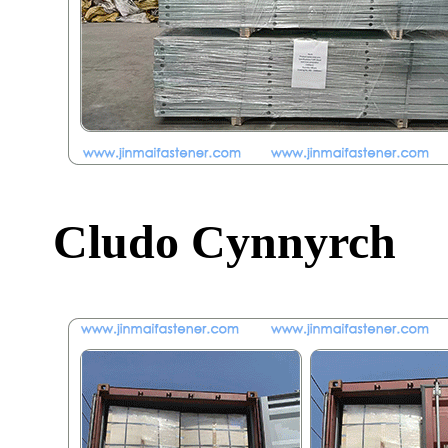
Cludo Cynnyrch