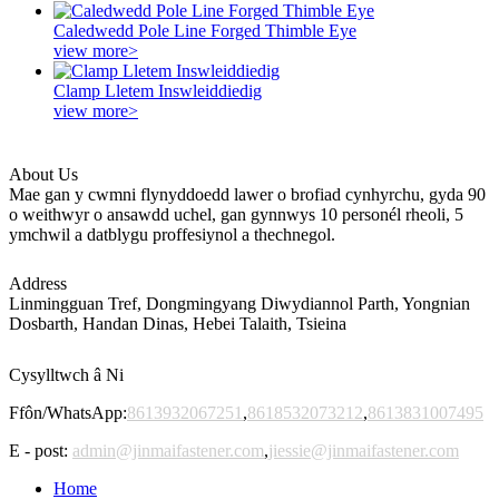
Caledwedd Pole Line Forged Thimble Eye
view more>
Clamp Lletem Inswleiddiedig
view more>
About Us
Mae gan y cwmni flynyddoedd lawer o brofiad cynhyrchu, gyda 90
o weithwyr o ansawdd uchel, gan gynnwys 10 personél rheoli, 5
ymchwil a datblygu proffesiynol a thechnegol.
Address
Linmingguan Tref, Dongmingyang Diwydiannol Parth, Yongnian
Dosbarth, Handan Dinas, Hebei Talaith, Tsieina
Cysylltwch â Ni
Ffôn/WhatsApp:
8613932067251
,
8618532073212
,
8613831007495
E - post:
admin@jinmaifastener.com
,
jiessie@jinmaifastener.com
Home