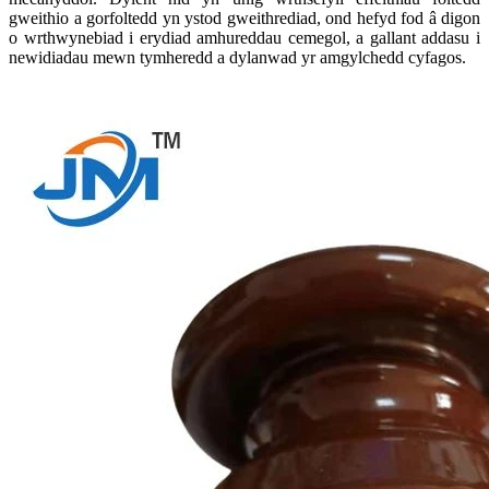
gweithio a gorfoltedd yn ystod gweithrediad, ond hefyd fod â digon
o wrthwynebiad i erydiad amhureddau cemegol, a gallant addasu i
newidiadau mewn tymheredd a dylanwad yr amgylchedd cyfagos.