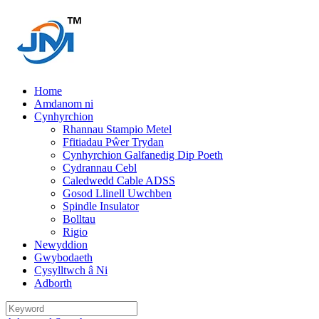
Home
Amdanom ni
Cynhyrchion
Rhannau Stampio Metel
Ffitiadau Pŵer Trydan
Cynhyrchion Galfanedig Dip Poeth
Cydrannau Cebl
Caledwedd Cable ADSS
Gosod Llinell Uwchben
Spindle Insulator
Bolltau
Rigio
Newyddion
Gwybodaeth
Cysylltwch â Ni
Adborth