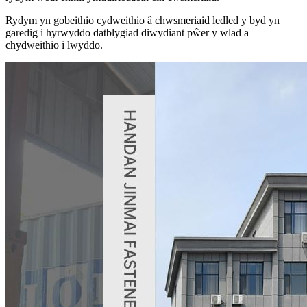
Rydym yn gobeithio cydweithio â chwsmeriaid ledled y byd yn
garedig i hyrwyddo datblygiad diwydiant pŵer y wlad a
chydweithio i lwyddo.