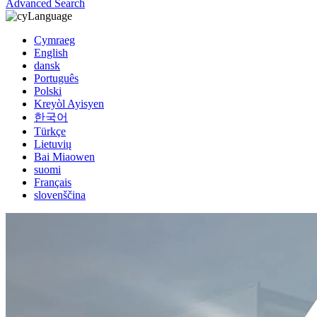
Advanced Search
Language
Cymraeg
English
dansk
Português
Polski
Kreyòl Ayisyen
한국어
Türkçe
Lietuvių
Bai Miaowen
suomi
Français
slovenščina