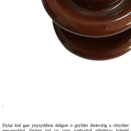
Dylai fod gan ynysyddion ddigon o gryfder dielectrig a chryfder
mecanyddol. Dylent nid yn unig wrthsefyll effeithiau foltedd