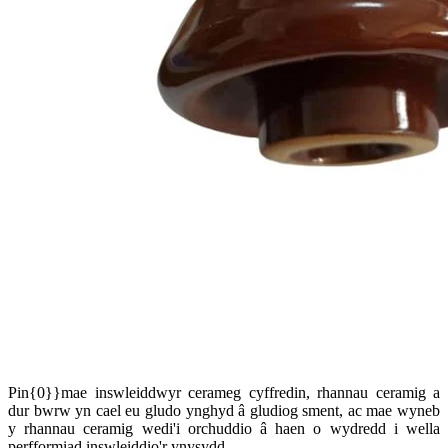
Pin{0}}mae inswleiddwyr cerameg cyffredin, rhannau ceramig a
dur bwrw yn cael eu gludo ynghyd â gludiog sment, ac mae wyneb
y rhannau ceramig wedi'i orchuddio â haen o wydredd i wella
perfformiad inswleiddio'r ynysydd.