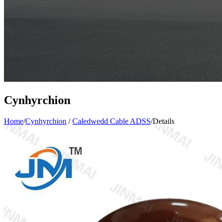
Cynhyrchion
Home
/
Cynhyrchion
/
Caledwedd Cable ADSS
/
Details