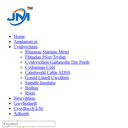
Home
Amdanom ni
Cynhyrchion
Rhannau Stampio Metel
Ffitiadau Pŵer Trydan
Cynhyrchion Galfanedig Dip Poeth
Cydrannau Cebl
Caledwedd Cable ADSS
Gosod Llinell Uwchben
Spindle Insulator
Bolltau
Rigio
Newyddion
Gwybodaeth
Cysylltwch â Ni
Adborth