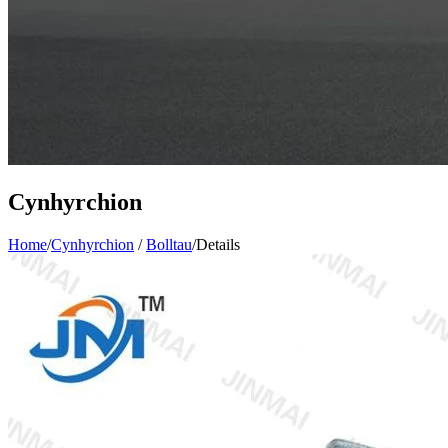
Cynhyrchion
Home
/
Cynhyrchion
/
Bolltau
/
Details