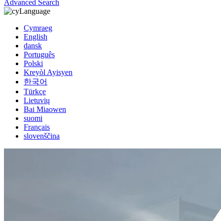
Advanced Search
Language
Cymraeg
English
dansk
Português
Polski
Kreyòl Ayisyen
한국어
Türkçe
Lietuvių
Bai Miaowen
suomi
Français
slovenščina